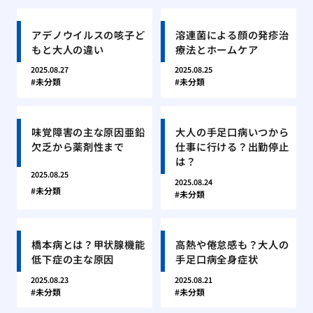
アデノウイルスの咳子ど
溶連菌による顔の発疹治
もと大人の違い
療法とホームケア
2025.08.27
2025.08.25
未分類
未分類
味覚障害の主な原因亜鉛
大人の手足口病いつから
欠乏から薬剤性まで
仕事に行ける？出勤停止
は？
2025.08.25
2025.08.24
未分類
未分類
橋本病とは？甲状腺機能
高熱や倦怠感も？大人の
低下症の主な原因
手足口病全身症状
2025.08.23
2025.08.21
未分類
未分類