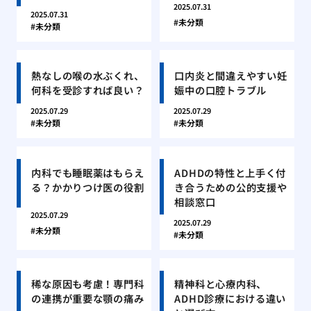
2025.07.31
2025.07.31
未分類
未分類
熱なしの喉の水ぶくれ、
口内炎と間違えやすい妊
何科を受診すれば良い？
娠中の口腔トラブル
2025.07.29
2025.07.29
未分類
未分類
内科でも睡眠薬はもらえ
ADHDの特性と上手く付
る？かかりつけ医の役割
き合うための公的支援や
相談窓口
2025.07.29
2025.07.29
未分類
未分類
稀な原因も考慮！専門科
精神科と心療内科、
の連携が重要な顎の痛み
ADHD診療における違い