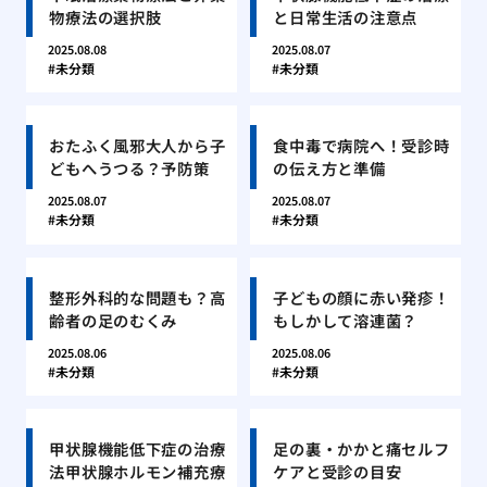
物療法の選択肢
と日常生活の注意点
2025.08.08
2025.08.07
未分類
未分類
おたふく風邪大人から子
食中毒で病院へ！受診時
どもへうつる？予防策
の伝え方と準備
2025.08.07
2025.08.07
未分類
未分類
整形外科的な問題も？高
子どもの顔に赤い発疹！
齢者の足のむくみ
もしかして溶連菌？
2025.08.06
2025.08.06
未分類
未分類
甲状腺機能低下症の治療
足の裏・かかと痛セルフ
法甲状腺ホルモン補充療
ケアと受診の目安