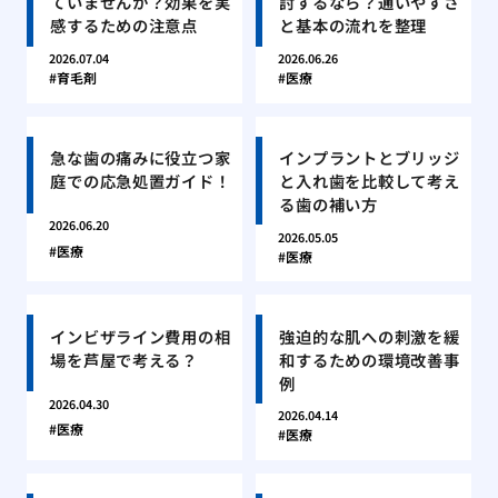
ていませんか？効果を実
討するなら？通いやすさ
感するための注意点
と基本の流れを整理
2026.07.04
2026.06.26
育毛剤
医療
急な歯の痛みに役立つ家
インプラントとブリッジ
庭での応急処置ガイド！
と入れ歯を比較して考え
る歯の補い方
2026.06.20
2026.05.05
医療
医療
インビザライン費用の相
強迫的な肌への刺激を緩
場を芦屋で考える？
和するための環境改善事
例
2026.04.30
2026.04.14
医療
医療