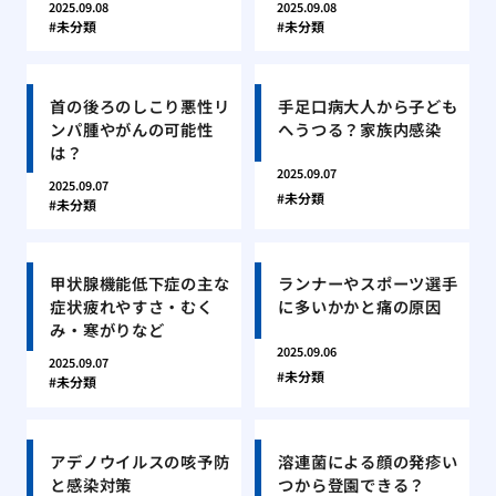
2025.09.08
2025.09.08
未分類
未分類
首の後ろのしこり悪性リ
手足口病大人から子ども
ンパ腫やがんの可能性
へうつる？家族内感染
は？
2025.09.07
2025.09.07
未分類
未分類
甲状腺機能低下症の主な
ランナーやスポーツ選手
症状疲れやすさ・むく
に多いかかと痛の原因
み・寒がりなど
2025.09.06
2025.09.07
未分類
未分類
アデノウイルスの咳予防
溶連菌による顔の発疹い
と感染対策
つから登園できる？