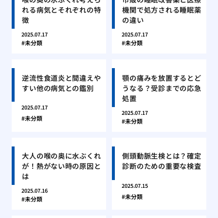
れる病気とそれぞれの特
機関で処方される睡眠薬
徴
の違い
2025.07.17
2025.07.17
未分類
未分類
逆流性食道炎と間違えや
顎の痛みを放置するとど
すい他の病気との鑑別
うなる？受診までの応急
処置
2025.07.17
2025.07.17
未分類
未分類
大人の喉の奥に水ぶくれ
側頭動脈生検とは？確定
が！熱がない時の原因と
診断のための重要な検査
は
2025.07.15
2025.07.16
未分類
未分類