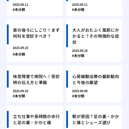
2025.09.11
2025.09.11
未分類
未分類
首の後ろにしこり！まず
大人がおたふく風邪にか
何科を受診すべき？
かると？その特徴的な症
状
2025.09.10
2025.09.10
未分類
未分類
味覚障害で病院へ！受診
心房細動治療の最新動向
時の伝え方と準備
と今後の展望
2025.09.10
2025.09.09
未分類
未分類
立ち仕事や長時間の歩行
靴が原因？足の裏・かか
と足の裏・かかと痛
と痛とシューズ選び