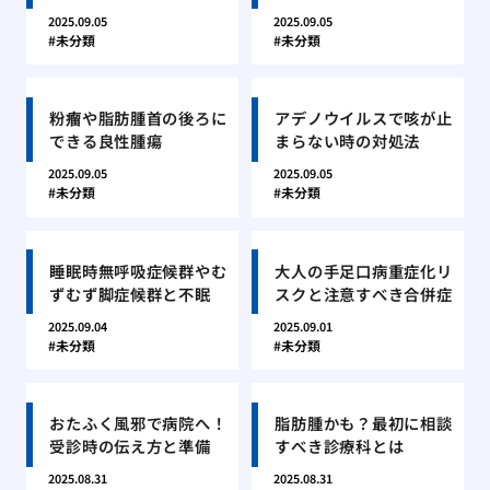
2025.09.05
2025.09.05
未分類
未分類
粉瘤や脂肪腫首の後ろに
アデノウイルスで咳が止
できる良性腫瘍
まらない時の対処法
2025.09.05
2025.09.05
未分類
未分類
睡眠時無呼吸症候群やむ
大人の手足口病重症化リ
ずむず脚症候群と不眠
スクと注意すべき合併症
2025.09.04
2025.09.01
未分類
未分類
おたふく風邪で病院へ！
脂肪腫かも？最初に相談
受診時の伝え方と準備
すべき診療科とは
2025.08.31
2025.08.31