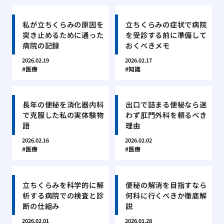
私が立ちくらみの原因を
立ちくらみの症状で病院
突き止めるために通った
を受診する前に準備して
病院の記録
おくべきメモ
2026.02.19
2026.02.17
医療
知識
長年の便秘を消化器内科
出口で詰まる便秘なら迷
で克服した私の実体験物
わず肛門外科を頼るべき
語
理由
2026.02.16
2026.02.02
医療
医療
立ちくらみを科学的に解
便秘の解消を目指すなら
析する病院での検査と診
何科に行くべきか徹底解
断の仕組み
説
2026.02.01
2026.01.28