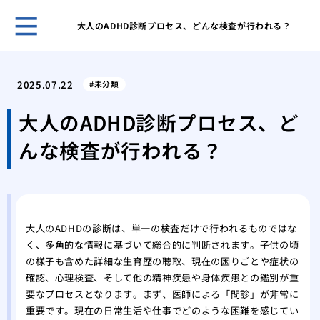
大人のADHD診断プロセス、どんな検査が行われる？
良い
ポイ
2025.07.22
未分類
トラ
通行
大人のADHD診断プロセス、ど
開院
んな検査が行われる？
つの
頭皮
日曜
がか
姓が
大人のADHDの診断は、単一の検査だけで行われるものではな
録！
く、多角的な情報に基づいて総合的に判断されます。子供の頃
のも
の様子も含めた詳細な生育歴の聴取、現在の困りごとや症状の
確認、心理検査、そして他の精神疾患や身体疾患との鑑別が重
要なプロセスとなります。まず、医師による「問診」が非常に
重要です。現在の日常生活や仕事でどのような困難を感じてい