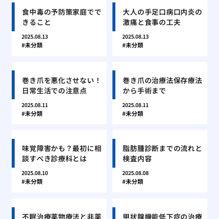
食中毒の予防策家庭でで
大人の手足口病口内炎の
きること
激痛と食事の工夫
2025.08.13
2025.08.13
未分類
未分類
巻き爪を悪化させない！
巻き爪の治療法保存療法
日常生活での注意点
から手術まで
2025.08.11
2025.08.11
未分類
未分類
味覚障害かも？最初に相
脂肪腫診断までの流れと
談すべき診療科とは
検査内容
2025.08.10
2025.08.08
未分類
未分類
不眠治療薬物療法と非薬
甲状腺機能低下症の治療