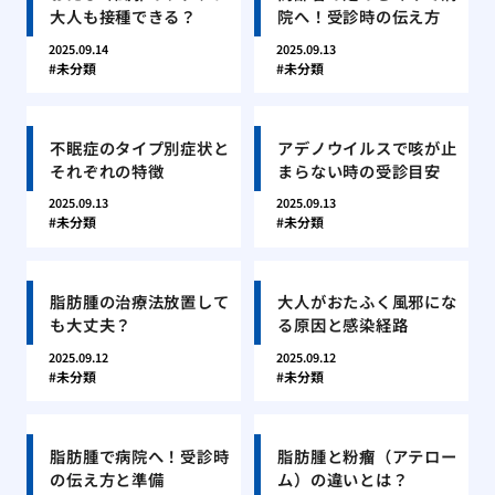
大人も接種できる？
院へ！受診時の伝え方
2025.09.14
2025.09.13
未分類
未分類
不眠症のタイプ別症状と
アデノウイルスで咳が止
それぞれの特徴
まらない時の受診目安
2025.09.13
2025.09.13
未分類
未分類
脂肪腫の治療法放置して
大人がおたふく風邪にな
も大丈夫？
る原因と感染経路
2025.09.12
2025.09.12
未分類
未分類
脂肪腫で病院へ！受診時
脂肪腫と粉瘤（アテロー
の伝え方と準備
ム）の違いとは？