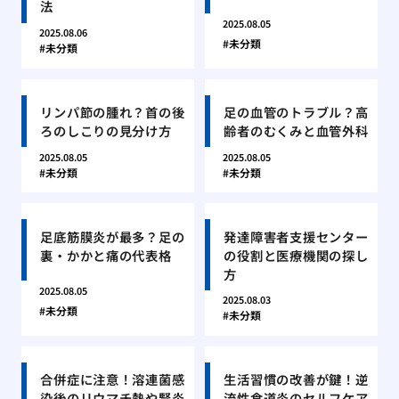
法
2025.08.05
2025.08.06
未分類
未分類
リンパ節の腫れ？首の後
足の血管のトラブル？高
ろのしこりの見分け方
齢者のむくみと血管外科
2025.08.05
2025.08.05
未分類
未分類
足底筋膜炎が最多？足の
発達障害者支援センター
裏・かかと痛の代表格
の役割と医療機関の探し
方
2025.08.05
2025.08.03
未分類
未分類
合併症に注意！溶連菌感
生活習慣の改善が鍵！逆
染後のリウマチ熱や腎炎
流性食道炎のセルフケア