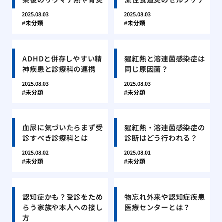
2025.08.03
2025.08.03
未分類
未分類
ADHDと併存しやすい精
猩紅熱と溶連菌感染症は
神疾患と診療科の連携
同じ原因菌？
2025.08.03
2025.08.03
未分類
未分類
血尿に気づいたらまず受
猩紅熱・溶連菌感染症の
診すべき診療科とは
診断はどう行われる？
2025.08.02
2025.08.01
未分類
未分類
認知症かも？受診をため
物忘れ外来や認知症疾患
らう家族や本人への接し
医療センターとは？
方