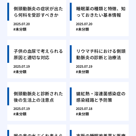
側頭動脈炎の症状が出た
睡眠薬の種類と特徴、知
ら何科を受診すべきか
っておきたい基本情報
2025.07.20
2025.07.20
未分類
未分類
子供の血尿で考えられる
リウマチ科における側頭
原因と適切な対応
動脈炎の診断と治療法
2025.07.19
2025.07.19
未分類
未分類
側頭動脈炎と診断された
猩紅熱・溶連菌感染症の
後の生活上の注意点
感染経路と予防策
2025.07.19
2025.07.18
未分類
未分類
喉の奥の水ぶくれ考えら
市販の睡眠改善薬と医療