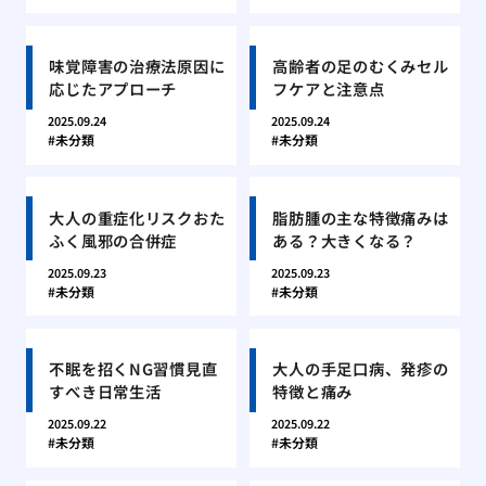
味覚障害の治療法原因に
高齢者の足のむくみセル
応じたアプローチ
フケアと注意点
2025.09.24
2025.09.24
未分類
未分類
大人の重症化リスクおた
脂肪腫の主な特徴痛みは
ふく風邪の合併症
ある？大きくなる？
2025.09.23
2025.09.23
未分類
未分類
不眠を招くNG習慣見直
大人の手足口病、発疹の
すべき日常生活
特徴と痛み
2025.09.22
2025.09.22
未分類
未分類