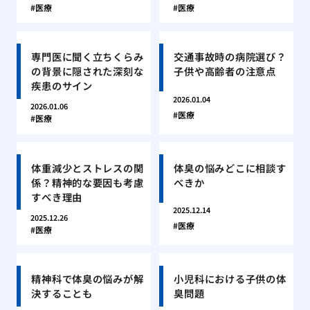
医療
医療
専門医に聞く立ちくらみ
交通事故時の病院選び？
の背景に隠された深刻な
子供や高齢者の注意点
疾患のサイン
2026.01.04
2026.01.06
医療
医療
体重減少とストレスの関
体臭の悩みどこに相談す
係？精神的な要因も考慮
べきか
すべき理由
2025.12.14
2025.12.26
医療
医療
精神科で体臭の悩みが解
小児科における子供の体
決することも
臭問題