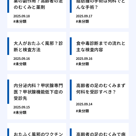
薬の副作用？高齢者の足
脂肪腫の手術は何科でど
のむくみと薬剤
んな手術？
2025.09.18
2025.09.17
未分類
未分類
大人がおたふく風邪？診
食中毒診断までの流れと
断と検査方法
主な検査内容
2025.09.16
2025.09.16
未分類
未分類
内分泌内科？甲状腺専門
高齢者の足のむくみまず
医？甲状腺機能低下症の
何科を受診すべき？
受診先
2025.09.14
2025.09.15
未分類
未分類
おたふく風邪のワクチン
高齢者の足のむくみで病