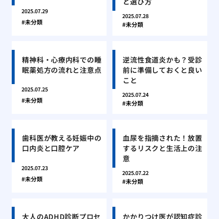
と選び方
2025.07.29
2025.07.28
未分類
未分類
精神科・心療内科での睡
逆流性食道炎かも？受診
眠薬処方の流れと注意点
前に準備しておくと良い
こと
2025.07.25
2025.07.24
未分類
未分類
歯科医が教える妊娠中の
血尿を指摘された！放置
口内炎と口腔ケア
するリスクと生活上の注
意
2025.07.23
2025.07.22
未分類
未分類
大人のADHD診断プロセ
かかりつけ医が認知症診