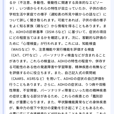
るか（不注意、多動性、衝動性に関連する具体的なエピソー
ド）、いつ頃からそれらの特性が目立っていたか、子供の頃の
学校生活や家庭での様子（通知表の所見や親からの話など）に
ついて詳しく聞き取られます。可能であれば、子供の頃の様子
をよく知る家族（親など）から情報を得ることもあります。ま
た、ADHDの診断基準（DSM-5など）に基づいて、症状の項目
にどの程度当てはまるかを確認します。次に、客観的な評価の
ために「心理検査」が行われます。これには、知能検査
（WAISなど）や、注意機能や実行機能を評価する検査
（CAT、CPTなど）、パーソナリティ検査などが含まれること
があります。これらの検査は、ADHDの特性の程度や、併存す
る可能性のある他の発達障害や学習障害、精神疾患の有無など
を評価するのに役立ちます。また、自己記入式の質問紙
（CAARS、ASRSなど）を用いて、ADHDの症状の自己評価を
行うこともあります。さらに、ADHDの症状は、うつ病や双極
性障害、不安障害、パーソナリティ障害といった他の精神疾患
の症状と重なる部分があるため、これらの疾患との「鑑別診
断」が重要になります。また、甲状腺機能異常などの身体疾患
が、集中力の低下や気分の変動を引き起こすこともあるため、
必要に応じて血液検査などが行われることもあります。これら