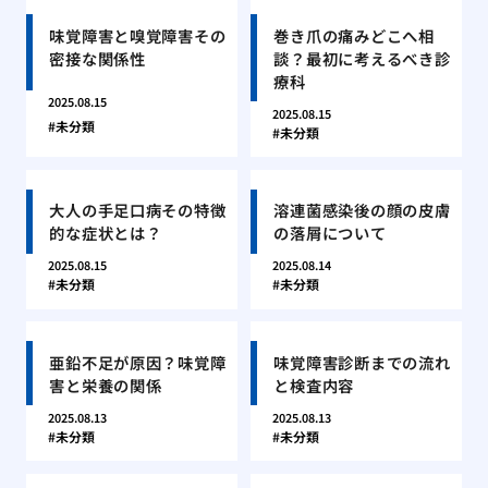
味覚障害と嗅覚障害その
巻き爪の痛みどこへ相
密接な関係性
談？最初に考えるべき診
療科
2025.08.15
2025.08.15
未分類
未分類
大人の手足口病その特徴
溶連菌感染後の顔の皮膚
的な症状とは？
の落屑について
2025.08.15
2025.08.14
未分類
未分類
亜鉛不足が原因？味覚障
味覚障害診断までの流れ
害と栄養の関係
と検査内容
2025.08.13
2025.08.13
未分類
未分類