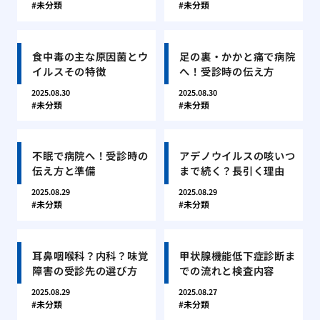
未分類
未分類
食中毒の主な原因菌とウ
足の裏・かかと痛で病院
イルスその特徴
へ！受診時の伝え方
2025.08.30
2025.08.30
未分類
未分類
不眠で病院へ！受診時の
アデノウイルスの咳いつ
伝え方と準備
まで続く？長引く理由
2025.08.29
2025.08.29
未分類
未分類
耳鼻咽喉科？内科？味覚
甲状腺機能低下症診断ま
障害の受診先の選び方
での流れと検査内容
2025.08.29
2025.08.27
未分類
未分類