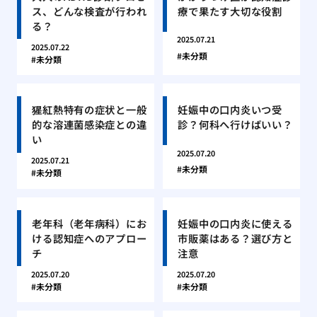
ス、どんな検査が行われ
療で果たす大切な役割
る？
2025.07.21
2025.07.22
未分類
未分類
猩紅熱特有の症状と一般
妊娠中の口内炎いつ受
的な溶連菌感染症との違
診？何科へ行けばいい？
い
2025.07.20
2025.07.21
未分類
未分類
老年科（老年病科）にお
妊娠中の口内炎に使える
ける認知症へのアプロー
市販薬はある？選び方と
チ
注意
2025.07.20
2025.07.20
未分類
未分類