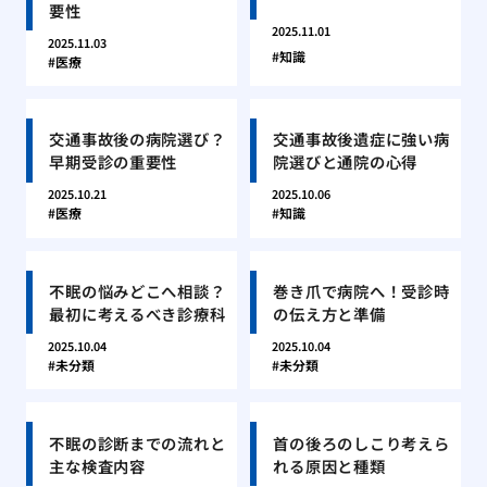
要性
2025.11.01
2025.11.03
知識
医療
交通事故後の病院選び？
交通事故後遺症に強い病
早期受診の重要性
院選びと通院の心得
2025.10.21
2025.10.06
医療
知識
不眠の悩みどこへ相談？
巻き爪で病院へ！受診時
最初に考えるべき診療科
の伝え方と準備
2025.10.04
2025.10.04
未分類
未分類
不眠の診断までの流れと
首の後ろのしこり考えら
主な検査内容
れる原因と種類