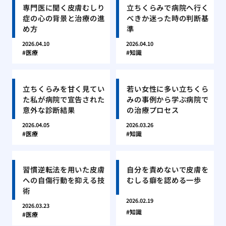
専門医に聞く皮膚むしり
立ちくらみで病院へ行く
症の心の背景と治療の進
べきか迷った時の判断基
め方
準
2026.04.10
2026.04.10
医療
知識
立ちくらみを甘く見てい
若い女性に多い立ちくら
た私が病院で宣告された
みの事例から学ぶ病院で
意外な診断結果
の治療プロセス
2026.04.05
2026.03.26
医療
知識
習慣逆転法を用いた皮膚
自分を責めないで皮膚を
への自傷行動を抑える技
むしる癖を認める一歩
術
2026.02.19
2026.03.23
知識
医療