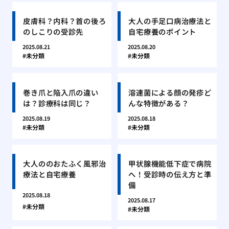
皮膚科？内科？首の後ろ
大人の手足口病治療法と
のしこりの受診先
自宅療養のポイント
2025.08.21
2025.08.20
未分類
未分類
巻き爪と陥入爪の違い
溶連菌による顔の発疹ど
は？診療科は同じ？
んな特徴がある？
2025.08.19
2025.08.18
未分類
未分類
大人ののおたふく風邪治
甲状腺機能低下症で病院
療法と自宅療養
へ！受診時の伝え方と準
備
2025.08.18
2025.08.17
未分類
未分類