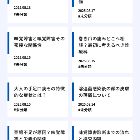
備
2025.08.18
2025.08.17
未分類
未分類
味覚障害と嗅覚障害その
巻き爪の痛みどこへ相
密接な関係性
談？最初に考えるべき診
療科
2025.08.15
2025.08.15
未分類
未分類
大人の手足口病その特徴
溶連菌感染後の顔の皮膚
的な症状とは？
の落屑について
2025.08.15
2025.08.14
未分類
未分類
亜鉛不足が原因？味覚障
味覚障害診断までの流れ
害と栄養の関係
と検査内容