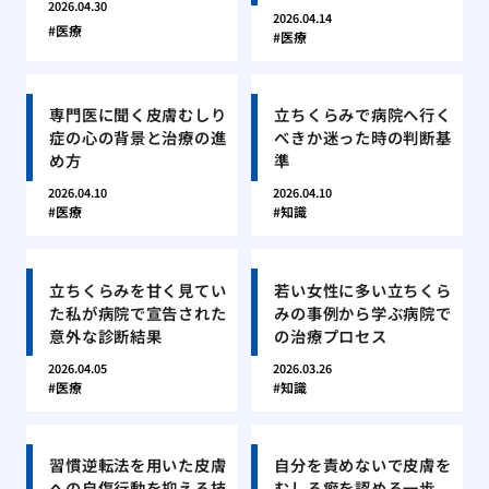
2026.04.30
2026.04.14
医療
医療
専門医に聞く皮膚むしり
立ちくらみで病院へ行く
症の心の背景と治療の進
べきか迷った時の判断基
め方
準
2026.04.10
2026.04.10
医療
知識
立ちくらみを甘く見てい
若い女性に多い立ちくら
た私が病院で宣告された
みの事例から学ぶ病院で
意外な診断結果
の治療プロセス
2026.04.05
2026.03.26
医療
知識
習慣逆転法を用いた皮膚
自分を責めないで皮膚を
への自傷行動を抑える技
むしる癖を認める一歩