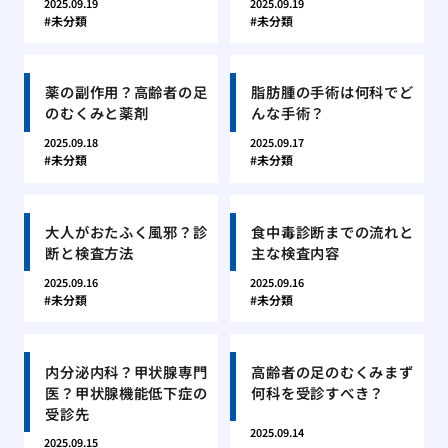
2025.09.19
2025.09.19
未分類
未分類
薬の副作用？高齢者の足
脂肪腫の手術は何科でど
のむくみと薬剤
んな手術？
2025.09.18
2025.09.17
未分類
未分類
大人がおたふく風邪？診
食中毒診断までの流れと
断と検査方法
主な検査内容
2025.09.16
2025.09.16
未分類
未分類
内分泌内科？甲状腺専門
高齢者の足のむくみまず
医？甲状腺機能低下症の
何科を受診すべき？
受診先
2025.09.14
2025.09.15