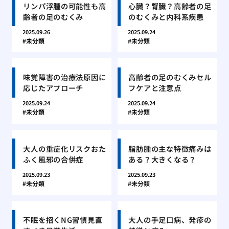
リンパ浮腫の可能性も高
心臓？腎臓？高齢者の足
齢者の足のむくみ
のむくみと内科系疾患
2025.09.26
2025.09.24
未分類
未分類
味覚障害の治療法原因に
高齢者の足のむくみセル
応じたアプローチ
フケアと注意点
2025.09.24
2025.09.24
未分類
未分類
大人の重症化リスクおた
脂肪腫の主な特徴痛みは
ふく風邪の合併症
ある？大きくなる？
2025.09.23
2025.09.23
未分類
未分類
不眠を招くNG習慣見直
大人の手足口病、発疹の