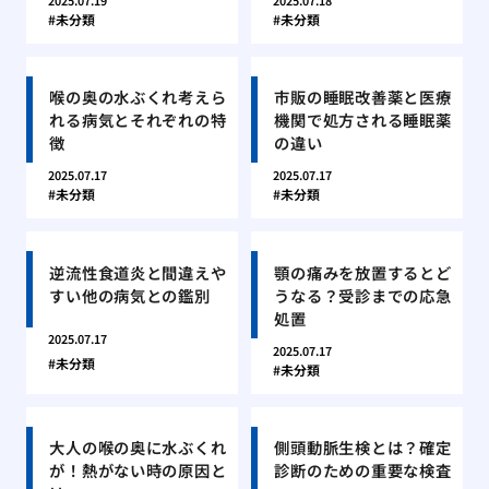
2025.07.19
2025.07.18
未分類
未分類
喉の奥の水ぶくれ考えら
市販の睡眠改善薬と医療
れる病気とそれぞれの特
機関で処方される睡眠薬
徴
の違い
2025.07.17
2025.07.17
未分類
未分類
逆流性食道炎と間違えや
顎の痛みを放置するとど
すい他の病気との鑑別
うなる？受診までの応急
処置
2025.07.17
2025.07.17
未分類
未分類
大人の喉の奥に水ぶくれ
側頭動脈生検とは？確定
が！熱がない時の原因と
診断のための重要な検査