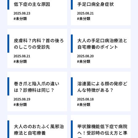
低下症の主な原因
手足口病全身症状
2025.08.23
2025.08.21
未分類
未分類
皮膚科？内科？首の後ろ
大人の手足口病治療法と
のしこりの受診先
自宅療養のポイント
2025.08.21
2025.08.20
未分類
未分類
巻き爪と陥入爪の違い
溶連菌による顔の発疹ど
は？診療科は同じ？
んな特徴がある？
2025.08.19
2025.08.18
未分類
未分類
大人ののおたふく風邪治
甲状腺機能低下症で病院
療法と自宅療養
へ！受診時の伝え方と準