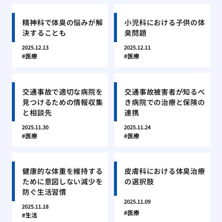
精神科で体臭の悩みが解
小児科における子供の体
決することも
臭問題
2025.12.13
2025.12.11
医療
医療
交通事故で適切な病院を
交通事故被害者が知るべ
見つけるための情報収集
き病院での治療と保険の
と相談先
連携
2025.11.30
2025.11.24
医療
医療
健康的な体重を維持する
皮膚科における体臭治療
ために意図しない減少を
の選択肢
防ぐ生活習慣
2025.11.09
2025.11.18
医療
生活