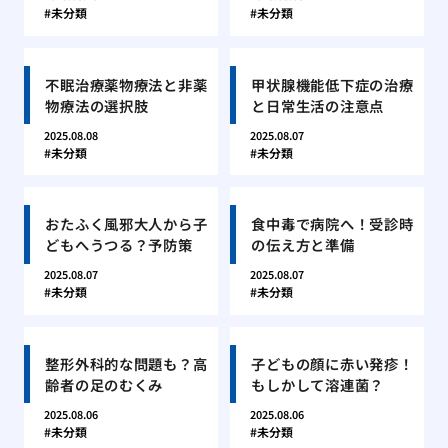
未分類
未分類
不眠治療薬物療法と非薬
甲状腺機能低下症の治療
物療法の選択肢
と日常生活の注意点
2025.08.08
2025.08.07
未分類
未分類
おたふく風邪大人から子
食中毒で病院へ！受診時
どもへうつる？予防策
の伝え方と準備
2025.08.07
2025.08.07
未分類
未分類
整形外科的な問題も？高
子どもの顔に赤い発疹！
齢者の足のむくみ
もしかして溶連菌？
2025.08.06
2025.08.06
未分類
未分類