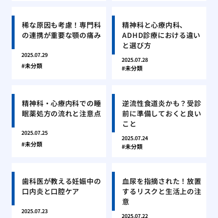
稀な原因も考慮！専門科
精神科と心療内科、
の連携が重要な顎の痛み
ADHD診療における違い
と選び方
2025.07.29
2025.07.28
未分類
未分類
精神科・心療内科での睡
逆流性食道炎かも？受診
眠薬処方の流れと注意点
前に準備しておくと良い
こと
2025.07.25
2025.07.24
未分類
未分類
歯科医が教える妊娠中の
血尿を指摘された！放置
口内炎と口腔ケア
するリスクと生活上の注
意
2025.07.23
2025.07.22