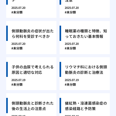
2025.07.20
2025.07.20
未分類
未分類
側頭動脈炎の症状が出た
睡眠薬の種類と特徴、知
ら何科を受診すべきか
っておきたい基本情報
2025.07.20
2025.07.20
未分類
未分類
子供の血尿で考えられる
リウマチ科における側頭
原因と適切な対応
動脈炎の診断と治療法
2025.07.19
2025.07.19
未分類
未分類
側頭動脈炎と診断された
猩紅熱・溶連菌感染症の
後の生活上の注意点
感染経路と予防策