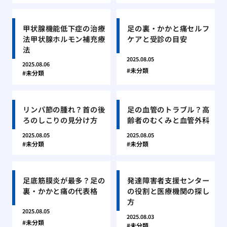
甲状腺機能低下症の治療
足の裏・かかと痛セルフ
法甲状腺ホルモン補充療
ケアと受診の目安
法
2025.08.05
2025.08.06
未分類
未分類
リンパ節の腫れ？首の後
足の血管のトラブル？高
ろのしこりの見分け方
齢者のむくみと血管外科
2025.08.05
2025.08.05
未分類
未分類
足底筋膜炎が最多？足の
発達障害者支援センター
裏・かかと痛の代表格
の役割と医療機関の探し
方
2025.08.05
2025.08.03
未分類
未分類