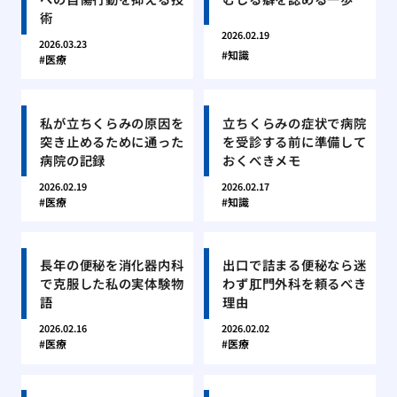
術
2026.02.19
2026.03.23
知識
医療
私が立ちくらみの原因を
立ちくらみの症状で病院
突き止めるために通った
を受診する前に準備して
病院の記録
おくべきメモ
2026.02.19
2026.02.17
医療
知識
長年の便秘を消化器内科
出口で詰まる便秘なら迷
で克服した私の実体験物
わず肛門外科を頼るべき
語
理由
2026.02.16
2026.02.02
医療
医療