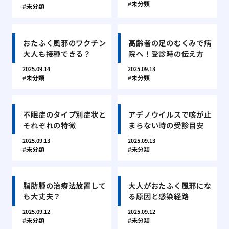
未分類
未分類
おたふく風邪のワクチン
高齢者の足のむくみで病
大人も接種できる？
院へ！受診時の伝え方
2025.09.14
2025.09.13
未分類
未分類
不眠症のタイプ別症状と
アデノウイルスで咳が止
それぞれの特徴
まらない時の受診目安
2025.09.13
2025.09.13
未分類
未分類
脂肪腫の治療法放置して
大人がおたふく風邪にな
も大丈夫？
る原因と感染経路
2025.09.12
2025.09.12
未分類
未分類