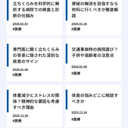
立ちくらみを科学的に解
便秘の解消を目指すなら
析する病院での検査と診
何科に行くべきか徹底解
断の仕組み
説
2026.02.01
2026.01.28
医療
医療
専門医に聞く立ちくらみ
交通事故時の病院選び？
の背景に隠された深刻な
子供や高齢者の注意点
疾患のサイン
2026.01.04
2026.01.06
医療
医療
体重減少とストレスの関
体臭の悩みどこに相談す
係？精神的な要因も考慮
べきか
すべき理由
2025.12.14
2025.12.26
医療
医療