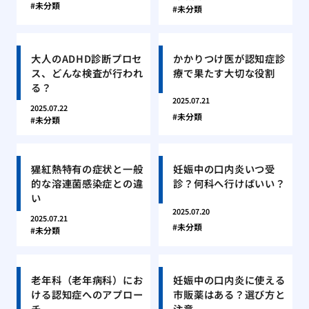
未分類
未分類
大人のADHD診断プロセ
かかりつけ医が認知症診
ス、どんな検査が行われ
療で果たす大切な役割
る？
2025.07.21
2025.07.22
未分類
未分類
猩紅熱特有の症状と一般
妊娠中の口内炎いつ受
的な溶連菌感染症との違
診？何科へ行けばいい？
い
2025.07.20
2025.07.21
未分類
未分類
老年科（老年病科）にお
妊娠中の口内炎に使える
ける認知症へのアプロー
市販薬はある？選び方と
チ
注意