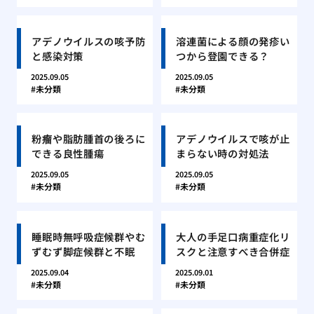
アデノウイルスの咳予防
溶連菌による顔の発疹い
と感染対策
つから登園できる？
2025.09.05
2025.09.05
未分類
未分類
粉瘤や脂肪腫首の後ろに
アデノウイルスで咳が止
できる良性腫瘍
まらない時の対処法
2025.09.05
2025.09.05
未分類
未分類
睡眠時無呼吸症候群やむ
大人の手足口病重症化リ
ずむず脚症候群と不眠
スクと注意すべき合併症
2025.09.04
2025.09.01
未分類
未分類