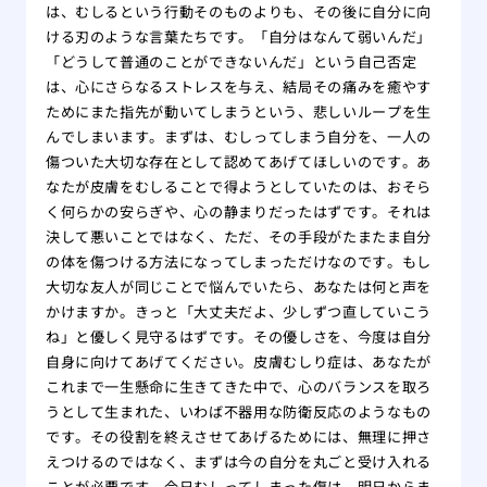
は、むしるという行動そのものよりも、その後に自分に向
ける刃のような言葉たちです。「自分はなんて弱いんだ」
「どうして普通のことができないんだ」という自己否定
は、心にさらなるストレスを与え、結局その痛みを癒やす
ためにまた指先が動いてしまうという、悲しいループを生
んでしまいます。まずは、むしってしまう自分を、一人の
傷ついた大切な存在として認めてあげてほしいのです。あ
なたが皮膚をむしることで得ようとしていたのは、おそら
く何らかの安らぎや、心の静まりだったはずです。それは
決して悪いことではなく、ただ、その手段がたまたま自分
の体を傷つける方法になってしまっただけなのです。もし
大切な友人が同じことで悩んでいたら、あなたは何と声を
かけますか。きっと「大丈夫だよ、少しずつ直していこう
ね」と優しく見守るはずです。その優しさを、今度は自分
自身に向けてあげてください。皮膚むしり症は、あなたが
これまで一生懸命に生きてきた中で、心のバランスを取ろ
うとして生まれた、いわば不器用な防衛反応のようなもの
です。その役割を終えさせてあげるためには、無理に押さ
えつけるのではなく、まずは今の自分を丸ごと受け入れる
ことが必要です。今日むしってしまった傷は、明日からま