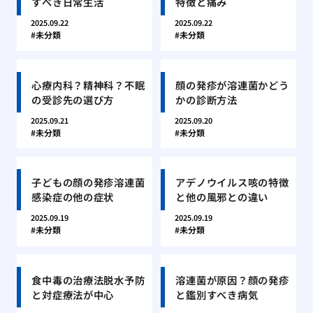
すべき日常生活
特徴と痛み
2025.09.22
2025.09.22
未分類
未分類
心療内科？精神科？不眠
顔の発疹が溶連菌かどう
の受診先の選び方
かの診断方法
2025.09.21
2025.09.20
未分類
未分類
子どもの顔の発疹溶連菌
アデノウイルス咳の特徴
感染症の他の症状
と他の風邪との違い
2025.09.19
2025.09.19
未分類
未分類
食中毒の治療法脱水予防
溶連菌が原因？顔の発疹
と対症療法が中心
と鑑別すべき病気