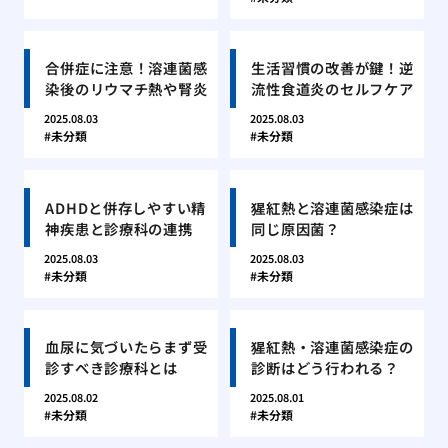
合併症に注意！溶連菌感
生活習慣の改善が鍵！逆
染後のリウマチ熱や腎炎
流性食道炎のセルフケア
2025.08.03
2025.08.03
未分類
未分類
ADHDと併存しやすい精
猩紅熱と溶連菌感染症は
神疾患と診療科の連携
同じ原因菌？
2025.08.03
2025.08.03
未分類
未分類
血尿に気づいたらまず受
猩紅熱・溶連菌感染症の
診すべき診療科とは
診断はどう行われる？
2025.08.02
2025.08.01
未分類
未分類