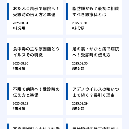
おたふく風邪で病院へ！
脂肪腫かも？最初に相談
受診時の伝え方と準備
すべき診療科とは
2025.08.31
2025.08.31
未分類
未分類
食中毒の主な原因菌とウ
足の裏・かかと痛で病院
イルスその特徴
へ！受診時の伝え方
2025.08.30
2025.08.30
未分類
未分類
不眠で病院へ！受診時の
アデノウイルスの咳いつ
伝え方と準備
まで続く？長引く理由
2025.08.29
2025.08.29
未分類
未分類
耳鼻咽喉科？内科？味覚
甲状腺機能低下症診断ま