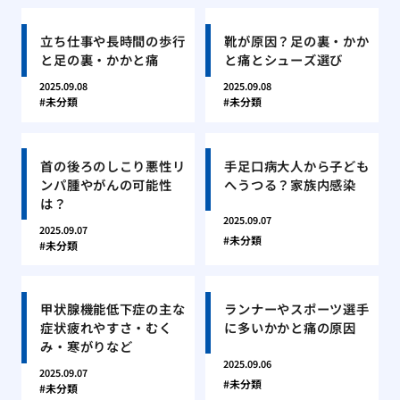
立ち仕事や長時間の歩行
靴が原因？足の裏・かか
と足の裏・かかと痛
と痛とシューズ選び
2025.09.08
2025.09.08
未分類
未分類
首の後ろのしこり悪性リ
手足口病大人から子ども
ンパ腫やがんの可能性
へうつる？家族内感染
は？
2025.09.07
2025.09.07
未分類
未分類
甲状腺機能低下症の主な
ランナーやスポーツ選手
症状疲れやすさ・むく
に多いかかと痛の原因
み・寒がりなど
2025.09.06
2025.09.07
未分類
未分類