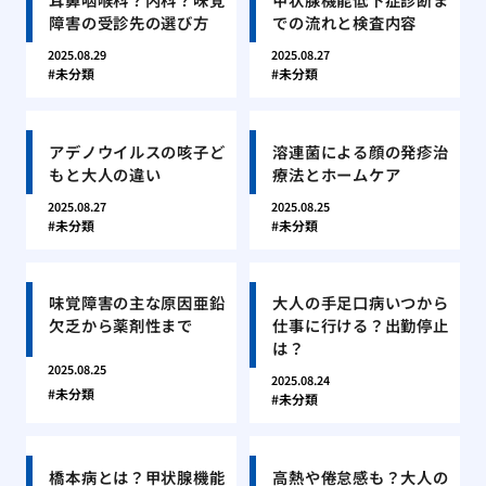
障害の受診先の選び方
での流れと検査内容
2025.08.29
2025.08.27
未分類
未分類
アデノウイルスの咳子ど
溶連菌による顔の発疹治
もと大人の違い
療法とホームケア
2025.08.27
2025.08.25
未分類
未分類
味覚障害の主な原因亜鉛
大人の手足口病いつから
欠乏から薬剤性まで
仕事に行ける？出勤停止
は？
2025.08.25
2025.08.24
未分類
未分類
橋本病とは？甲状腺機能
高熱や倦怠感も？大人の