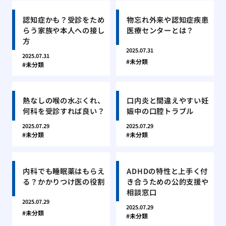
認知症かも？受診をため
物忘れ外来や認知症疾患
らう家族や本人への接し
医療センターとは？
方
2025.07.31
2025.07.31
未分類
未分類
熱なしの喉の水ぶくれ、
口内炎と間違えやすい妊
何科を受診すれば良い？
娠中の口腔トラブル
2025.07.29
2025.07.29
未分類
未分類
内科でも睡眠薬はもらえ
ADHDの特性と上手く付
る？かかりつけ医の役割
き合うための公的支援や
相談窓口
2025.07.29
2025.07.29
未分類
未分類