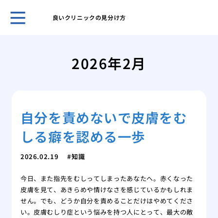
良いクリニックの見分け方
良い
ポイ
2026年2月
トラ
通行
開院
つの
自分を責めないで皮膚をむ
頭皮
日曜
しる癖を認める一歩
がか
姓が
2026.02.19
知識
録！
のも
今日、また指先をむしってしまったあなたへ。赤くなった
皮膚を見て、あきらめや情けなさを感じているかもしれま
せん。でも、どうか自分を責めることだけはやめてくださ
い。皮膚むしり症という悩みを持つ人にとって、最大の敵