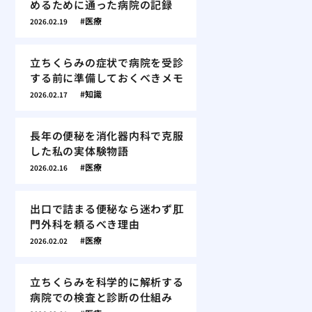
めるために通った病院の記録
医療
2026.02.19
立ちくらみの症状で病院を受診
する前に準備しておくべきメモ
知識
2026.02.17
長年の便秘を消化器内科で克服
した私の実体験物語
医療
2026.02.16
出口で詰まる便秘なら迷わず肛
門外科を頼るべき理由
医療
2026.02.02
立ちくらみを科学的に解析する
病院での検査と診断の仕組み