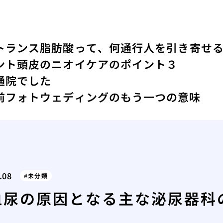
トランス脂肪酸って、何
通行人を引き寄せ
ント
頭皮のニオイケアのポイント３
通院でした
前フォトウェディングのもう一つの意味
.08
未分類
血尿の原因となる主な泌尿器科