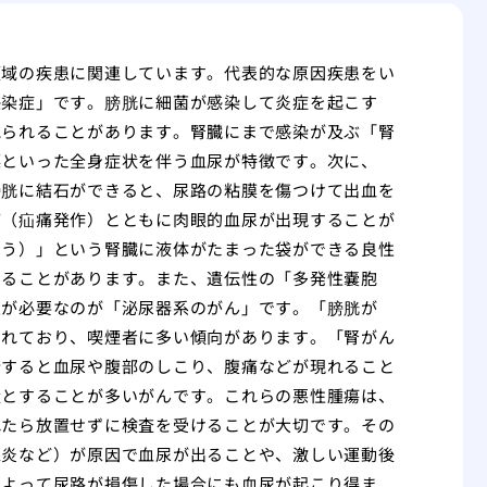
領域の疾患に関連しています。代表的な原因疾患をい
感染症」です。膀胱に細菌が感染して炎症を起こす
見られることがあります。腎臓にまで感染が及ぶ「腎
慄といった全身症状を伴う血尿が特徴です。次に、
膀胱に結石ができると、尿路の粘膜を傷つけて出血を
痛（疝痛発作）とともに肉眼的血尿が出現することが
ほう）」という腎臓に液体がたまった袋ができる良性
なることがあります。また、遺伝性の「多発性嚢胞
意が必要なのが「泌尿器系のがん」です。「膀胱が
されており、喫煙者に多い傾向があります。「腎がん
行すると血尿や腹部のしこり、腹痛などが現れること
状とすることが多いがんです。これらの悪性腫瘍は、
れたら放置せずに検査を受けることが大切です。その
腺炎など）が原因で血尿が出ることや、激しい運動後
によって尿路が損傷した場合にも血尿が起こり得ま