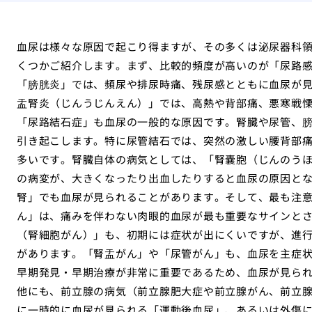
血尿は様々な原因で起こり得ますが、その多くは泌尿器科
くつかご紹介します。まず、比較的頻度が高いのが「尿路
「膀胱炎」では、頻尿や排尿時痛、残尿感とともに血尿が
盂腎炎（じんうじんえん）」では、高熱や背部痛、悪寒戦
「尿路結石症」も血尿の一般的な原因です。腎臓や尿管、
引き起こします。特に尿管結石では、突然の激しい腰背部
多いです。腎臓自体の病気としては、「腎嚢胞（じんのう
の病変が、大きくなったり出血したりすると血尿の原因と
腎」でも血尿が見られることがあります。そして、最も注
ん」は、痛みを伴わない肉眼的血尿が最も重要なサインと
（腎細胞がん）」も、初期には症状が出にくいですが、進
があります。「腎盂がん」や「尿管がん」も、血尿を主症
早期発見・早期治療が非常に重要であるため、血尿が見ら
他にも、前立腺の病気（前立腺肥大症や前立腺がん、前立
に一時的に血尿が見られる「運動後血尿」、あるいは外傷