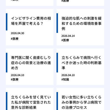
医療
インビザライン費用の相
強迫的な肌への刺激を緩
場を芦屋で考える？
和するための環境改善事
例
2026.04.30
2026.04.14
医療
医療
専門医に聞く皮膚むしり
立ちくらみで病院へ行く
症の心の背景と治療の進
べきか迷った時の判断基
め方
準
2026.04.10
2026.04.10
医療
知識
立ちくらみを甘く見てい
若い女性に多い立ちくら
た私が病院で宣告された
みの事例から学ぶ病院で
意外な診断結果
の治療プロセス