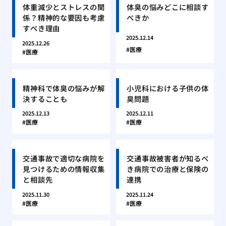
体重減少とストレスの関
体臭の悩みどこに相談す
係？精神的な要因も考慮
べきか
すべき理由
2025.12.14
2025.12.26
医療
医療
精神科で体臭の悩みが解
小児科における子供の体
決することも
臭問題
2025.12.13
2025.12.11
医療
医療
交通事故で適切な病院を
交通事故被害者が知るべ
見つけるための情報収集
き病院での治療と保険の
と相談先
連携
2025.11.30
2025.11.24
医療
医療