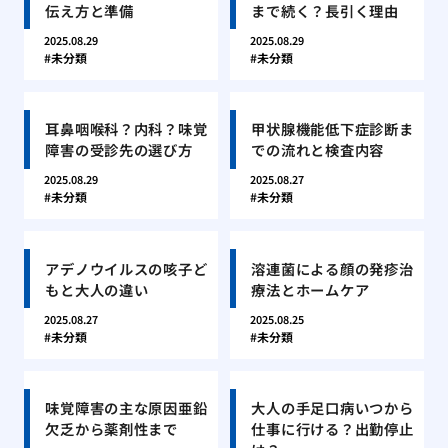
伝え方と準備
まで続く？長引く理由
2025.08.29
2025.08.29
未分類
未分類
耳鼻咽喉科？内科？味覚
甲状腺機能低下症診断ま
障害の受診先の選び方
での流れと検査内容
2025.08.29
2025.08.27
未分類
未分類
アデノウイルスの咳子ど
溶連菌による顔の発疹治
もと大人の違い
療法とホームケア
2025.08.27
2025.08.25
未分類
未分類
味覚障害の主な原因亜鉛
大人の手足口病いつから
欠乏から薬剤性まで
仕事に行ける？出勤停止