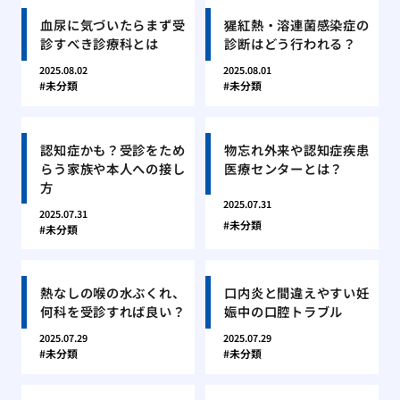
血尿に気づいたらまず受
猩紅熱・溶連菌感染症の
診すべき診療科とは
診断はどう行われる？
2025.08.02
2025.08.01
未分類
未分類
認知症かも？受診をため
物忘れ外来や認知症疾患
らう家族や本人への接し
医療センターとは？
方
2025.07.31
2025.07.31
未分類
未分類
熱なしの喉の水ぶくれ、
口内炎と間違えやすい妊
何科を受診すれば良い？
娠中の口腔トラブル
2025.07.29
2025.07.29
未分類
未分類