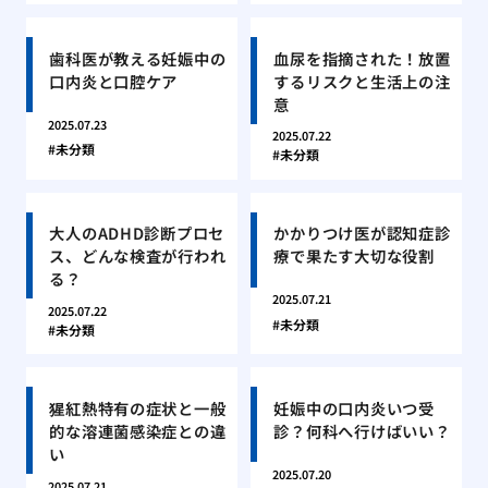
歯科医が教える妊娠中の
血尿を指摘された！放置
口内炎と口腔ケア
するリスクと生活上の注
意
2025.07.23
2025.07.22
未分類
未分類
大人のADHD診断プロセ
かかりつけ医が認知症診
ス、どんな検査が行われ
療で果たす大切な役割
る？
2025.07.21
2025.07.22
未分類
未分類
猩紅熱特有の症状と一般
妊娠中の口内炎いつ受
的な溶連菌感染症との違
診？何科へ行けばいい？
い
2025.07.20
2025.07.21