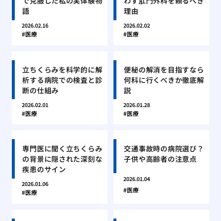
で克服した私の実体験物
わず肛門外科を頼るべき
語
理由
2026.02.16
2026.02.02
医療
医療
立ちくらみを科学的に解
便秘の解消を目指すなら
析する病院での検査と診
何科に行くべきか徹底解
断の仕組み
説
2026.02.01
2026.01.28
医療
医療
専門医に聞く立ちくらみ
交通事故時の病院選び？
の背景に隠された深刻な
子供や高齢者の注意点
疾患のサイン
2026.01.04
2026.01.06
医療
医療