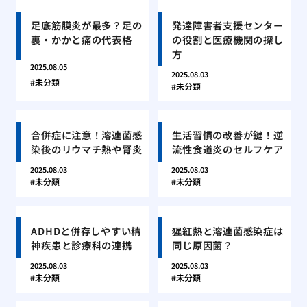
足底筋膜炎が最多？足の
発達障害者支援センター
裏・かかと痛の代表格
の役割と医療機関の探し
方
2025.08.05
2025.08.03
未分類
未分類
合併症に注意！溶連菌感
生活習慣の改善が鍵！逆
染後のリウマチ熱や腎炎
流性食道炎のセルフケア
2025.08.03
2025.08.03
未分類
未分類
ADHDと併存しやすい精
猩紅熱と溶連菌感染症は
神疾患と診療科の連携
同じ原因菌？
2025.08.03
2025.08.03
未分類
未分類