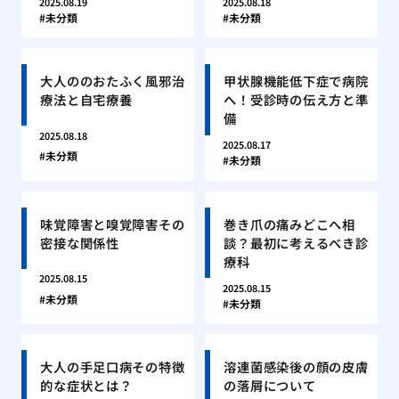
2025.08.19
2025.08.18
未分類
未分類
大人ののおたふく風邪治
甲状腺機能低下症で病院
療法と自宅療養
へ！受診時の伝え方と準
備
2025.08.18
2025.08.17
未分類
未分類
味覚障害と嗅覚障害その
巻き爪の痛みどこへ相
密接な関係性
談？最初に考えるべき診
療科
2025.08.15
2025.08.15
未分類
未分類
大人の手足口病その特徴
溶連菌感染後の顔の皮膚
的な症状とは？
の落屑について