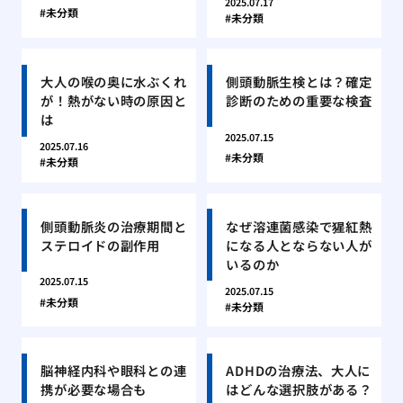
2025.07.17
未分類
未分類
大人の喉の奥に水ぶくれ
側頭動脈生検とは？確定
が！熱がない時の原因と
診断のための重要な検査
は
2025.07.15
2025.07.16
未分類
未分類
側頭動脈炎の治療期間と
なぜ溶連菌感染で猩紅熱
ステロイドの副作用
になる人とならない人が
いるのか
2025.07.15
2025.07.15
未分類
未分類
脳神経内科や眼科との連
ADHDの治療法、大人に
携が必要な場合も
はどんな選択肢がある？