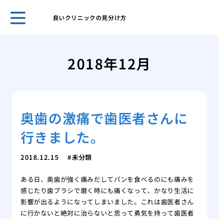
良いクリニックの見分け方
良い
ポイ
2018年12月
トラ
通行
開院
つの
奥歯の激痛で歯医者さんに
頭皮
日曜
行きました。
がか
姓が
2018.12.15
未分類
録！
のも
ある日、奥歯が強く痛みだしてパンを食べるのにも痛みを
感じたり歯ブラシで磨く時にも痛くなって、かなり生活に
影響が出るようになってしまいました。これは歯医者さん
に行かないと絶対に治らないと思って勇気を持って歯医者