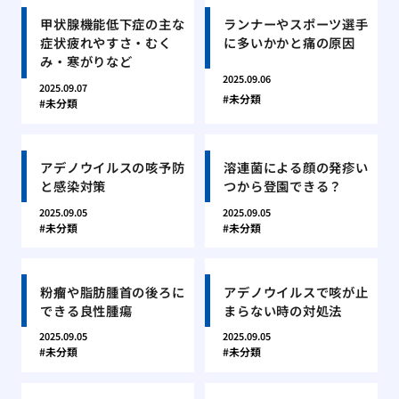
甲状腺機能低下症の主な
ランナーやスポーツ選手
症状疲れやすさ・むく
に多いかかと痛の原因
み・寒がりなど
2025.09.06
2025.09.07
未分類
未分類
アデノウイルスの咳予防
溶連菌による顔の発疹い
と感染対策
つから登園できる？
2025.09.05
2025.09.05
未分類
未分類
粉瘤や脂肪腫首の後ろに
アデノウイルスで咳が止
できる良性腫瘍
まらない時の対処法
2025.09.05
2025.09.05
未分類
未分類