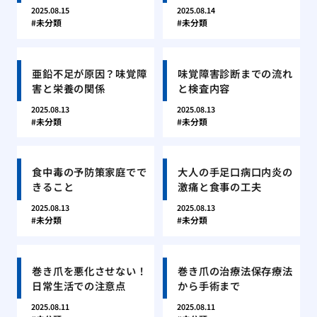
2025.08.15
2025.08.14
未分類
未分類
亜鉛不足が原因？味覚障
味覚障害診断までの流れ
害と栄養の関係
と検査内容
2025.08.13
2025.08.13
未分類
未分類
食中毒の予防策家庭でで
大人の手足口病口内炎の
きること
激痛と食事の工夫
2025.08.13
2025.08.13
未分類
未分類
巻き爪を悪化させない！
巻き爪の治療法保存療法
日常生活での注意点
から手術まで
2025.08.11
2025.08.11