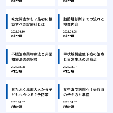
未分類
未分類
味覚障害かも？最初に相
脂肪腫診断までの流れと
談すべき診療科とは
検査内容
2025.08.10
2025.08.08
未分類
未分類
不眠治療薬物療法と非薬
甲状腺機能低下症の治療
物療法の選択肢
と日常生活の注意点
2025.08.08
2025.08.07
未分類
未分類
おたふく風邪大人から子
食中毒で病院へ！受診時
どもへうつる？予防策
の伝え方と準備
2025.08.07
2025.08.07
未分類
未分類