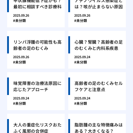
甲状腺機能低下症かも？
アデノウイルス感染症と
最初に相談すべき診療科
は？咳が止まらない原因
2025.09.26
2025.09.26
未分類
未分類
リンパ浮腫の可能性も高
心臓？腎臓？高齢者の足
齢者の足のむくみ
のむくみと内科系疾患
2025.09.26
2025.09.24
未分類
未分類
味覚障害の治療法原因に
高齢者の足のむくみセル
応じたアプローチ
フケアと注意点
2025.09.24
2025.09.24
未分類
未分類
大人の重症化リスクおた
脂肪腫の主な特徴痛みは
ふく風邪の合併症
ある？大きくなる？