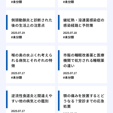
未分類
未分類
側頭動脈炎と診断された
猩紅熱・溶連菌感染症の
後の生活上の注意点
感染経路と予防策
2025.07.19
2025.07.18
未分類
未分類
喉の奥の水ぶくれ考えら
市販の睡眠改善薬と医療
れる病気とそれぞれの特
機関で処方される睡眠薬
徴
の違い
2025.07.17
2025.07.17
未分類
未分類
逆流性食道炎と間違えや
顎の痛みを放置するとど
すい他の病気との鑑別
うなる？受診までの応急
処置
2025.07.17