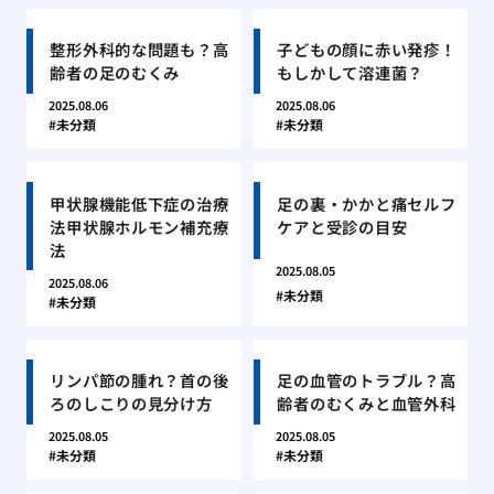
整形外科的な問題も？高
子どもの顔に赤い発疹！
齢者の足のむくみ
もしかして溶連菌？
2025.08.06
2025.08.06
未分類
未分類
甲状腺機能低下症の治療
足の裏・かかと痛セルフ
法甲状腺ホルモン補充療
ケアと受診の目安
法
2025.08.05
2025.08.06
未分類
未分類
リンパ節の腫れ？首の後
足の血管のトラブル？高
ろのしこりの見分け方
齢者のむくみと血管外科
2025.08.05
2025.08.05
未分類
未分類