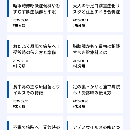
睡眠時無呼吸症候群やむ
大人の手足口病重症化リ
ずむず脚症候群と不眠
スクと注意すべき合併症
2025.09.04
2025.09.01
未分類
未分類
おたふく風邪で病院へ！
脂肪腫かも？最初に相談
受診時の伝え方と準備
すべき診療科とは
2025.08.31
2025.08.31
未分類
未分類
食中毒の主な原因菌とウ
足の裏・かかと痛で病院
イルスその特徴
へ！受診時の伝え方
2025.08.30
2025.08.30
未分類
未分類
不眠で病院へ！受診時の
アデノウイルスの咳いつ