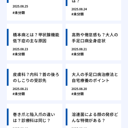
は？
2025.08.25
2025.08.24
未分類
未分類
橋本病とは？甲状腺機能
高熱や倦怠感も？大人の
低下症の主な原因
手足口病全身症状
2025.08.23
2025.08.21
未分類
未分類
皮膚科？内科？首の後ろ
大人の手足口病治療法と
のしこりの受診先
自宅療養のポイント
2025.08.21
2025.08.20
未分類
未分類
巻き爪と陥入爪の違い
溶連菌による顔の発疹ど
は？診療科は同じ？
んな特徴がある？