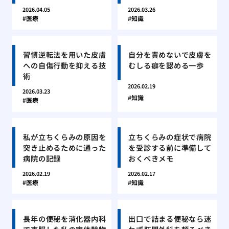
2026.04.05
2026.03.26
医療
知識
習慣逆転法を用いた皮膚
自分を責めないで皮膚を
への自傷行動を抑える技
むしる癖を認める一歩
術
2026.02.19
2026.03.23
知識
医療
私が立ちくらみの原因を
立ちくらみの症状で病院
突き止めるために通った
を受診する前に準備して
病院の記録
おくべきメモ
2026.02.19
2026.02.17
医療
知識
長年の便秘を消化器内科
出口で詰まる便秘なら迷