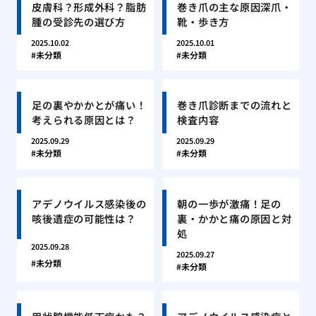
皮膚科？形成外科？脂肪
巻き爪の主な原因深爪・
腫の受診先の選び方
靴・歩き方
2025.10.02
2025.10.01
未分類
未分類
足の裏やかかとが痛い！
巻き爪診断までの流れと
考えられる原因とは？
検査内容
2025.09.29
2025.09.29
未分類
未分類
アデノウイルス感染後の
朝の一歩が激痛！足の
咳後遺症の可能性は？
裏・かかと痛の原因と対
処
2025.09.28
2025.09.27
未分類
未分類