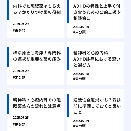
内科でも睡眠薬はもらえ
ADHDの特性と上手く付
る？かかりつけ医の役割
き合うための公的支援や
相談窓口
2025.07.29
2025.07.29
未分類
未分類
稀な原因も考慮！専門科
精神科と心療内科、
の連携が重要な顎の痛み
ADHD診療における違い
と選び方
2025.07.29
2025.07.28
未分類
未分類
精神科・心療内科での睡
逆流性食道炎かも？受診
眠薬処方の流れと注意点
前に準備しておくと良い
こと
2025.07.25
2025.07.24
未分類
未分類