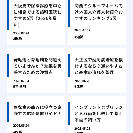
大阪府で保険診療を中心
関西のグループホーム向
に相談できる歯科医院お
け外国人介護人材紹介お
すすめ5選【2026年最
すすめランキング5選
新】
2026.07.07
2026.07.20
知識
医療
発毛剤と育毛剤を間違え
大正区で歯周病治療を検
ていませんか？効果を実
討するなら？通いやすさ
感するための注意点
と基本の流れを整理
2026.07.04
2026.06.26
育毛剤
医療
急な歯の痛みに役立つ家
インプラントとブリッジ
庭での応急処置ガイド！
と入れ歯を比較して考え
る歯の補い方
2026.06.20
2026.05.05
医療