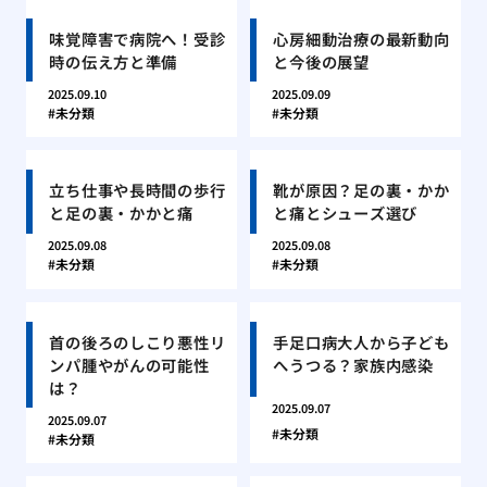
味覚障害で病院へ！受診
心房細動治療の最新動向
時の伝え方と準備
と今後の展望
2025.09.10
2025.09.09
未分類
未分類
立ち仕事や長時間の歩行
靴が原因？足の裏・かか
と足の裏・かかと痛
と痛とシューズ選び
2025.09.08
2025.09.08
未分類
未分類
首の後ろのしこり悪性リ
手足口病大人から子ども
ンパ腫やがんの可能性
へうつる？家族内感染
は？
2025.09.07
2025.09.07
未分類
未分類