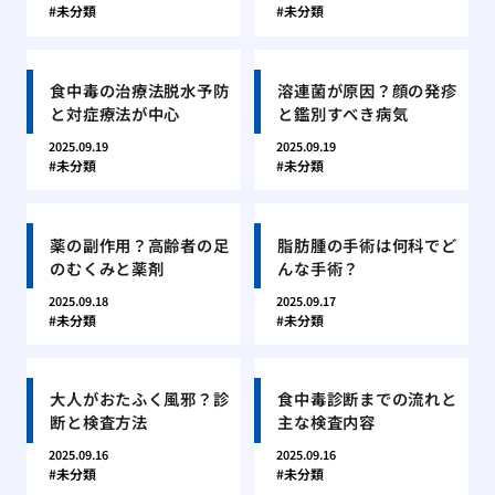
未分類
未分類
食中毒の治療法脱水予防
溶連菌が原因？顔の発疹
と対症療法が中心
と鑑別すべき病気
2025.09.19
2025.09.19
未分類
未分類
薬の副作用？高齢者の足
脂肪腫の手術は何科でど
のむくみと薬剤
んな手術？
2025.09.18
2025.09.17
未分類
未分類
大人がおたふく風邪？診
食中毒診断までの流れと
断と検査方法
主な検査内容
2025.09.16
2025.09.16
未分類
未分類