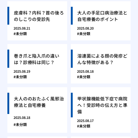
皮膚科？内科？首の後ろ
大人の手足口病治療法と
のしこりの受診先
自宅療養のポイント
2025.08.21
2025.08.20
未分類
未分類
巻き爪と陥入爪の違い
溶連菌による顔の発疹ど
は？診療科は同じ？
んな特徴がある？
2025.08.19
2025.08.18
未分類
未分類
大人ののおたふく風邪治
甲状腺機能低下症で病院
療法と自宅療養
へ！受診時の伝え方と準
備
2025.08.18
2025.08.17
未分類
未分類