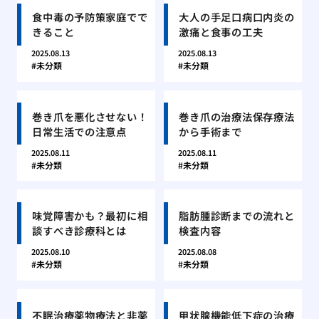
食中毒の予防策家庭でで
大人の手足口病口内炎の
きること
激痛と食事の工夫
2025.08.13
2025.08.13
未分類
未分類
巻き爪を悪化させない！
巻き爪の治療法保存療法
日常生活での注意点
から手術まで
2025.08.11
2025.08.11
未分類
未分類
味覚障害かも？最初に相
脂肪腫診断までの流れと
談すべき診療科とは
検査内容
2025.08.10
2025.08.08
未分類
未分類
不眠治療薬物療法と非薬
甲状腺機能低下症の治療