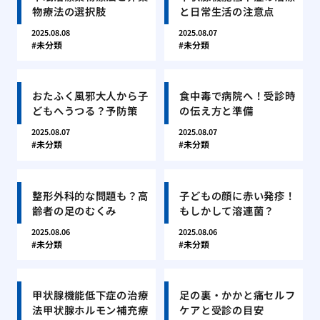
物療法の選択肢
と日常生活の注意点
2025.08.08
2025.08.07
未分類
未分類
おたふく風邪大人から子
食中毒で病院へ！受診時
どもへうつる？予防策
の伝え方と準備
2025.08.07
2025.08.07
未分類
未分類
整形外科的な問題も？高
子どもの顔に赤い発疹！
齢者の足のむくみ
もしかして溶連菌？
2025.08.06
2025.08.06
未分類
未分類
甲状腺機能低下症の治療
足の裏・かかと痛セルフ
法甲状腺ホルモン補充療
ケアと受診の目安