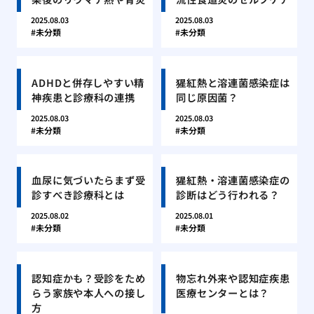
2025.08.03
2025.08.03
未分類
未分類
ADHDと併存しやすい精
猩紅熱と溶連菌感染症は
神疾患と診療科の連携
同じ原因菌？
2025.08.03
2025.08.03
未分類
未分類
血尿に気づいたらまず受
猩紅熱・溶連菌感染症の
診すべき診療科とは
診断はどう行われる？
2025.08.02
2025.08.01
未分類
未分類
認知症かも？受診をため
物忘れ外来や認知症疾患
らう家族や本人への接し
医療センターとは？
方