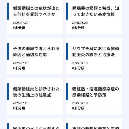
側頭動脈炎の症状が出た
睡眠薬の種類と特徴、知
ら何科を受診すべきか
っておきたい基本情報
2025.07.20
2025.07.20
未分類
未分類
子供の血尿で考えられる
リウマチ科における側頭
原因と適切な対応
動脈炎の診断と治療法
2025.07.19
2025.07.19
未分類
未分類
側頭動脈炎と診断された
猩紅熱・溶連菌感染症の
後の生活上の注意点
感染経路と予防策
2025.07.19
2025.07.18
未分類
未分類
喉の奥の水ぶくれ考えら
市販の睡眠改善薬と医療