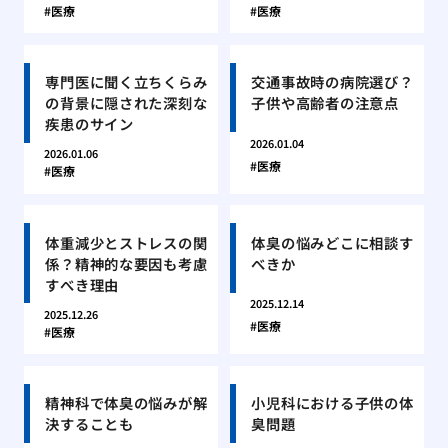
医療
医療
専門医に聞く立ちくらみ
交通事故時の病院選び？
の背景に隠された深刻な
子供や高齢者の注意点
疾患のサイン
2026.01.04
2026.01.06
医療
医療
体重減少とストレスの関
体臭の悩みどこに相談す
係？精神的な要因も考慮
べきか
すべき理由
2025.12.14
2025.12.26
医療
医療
精神科で体臭の悩みが解
小児科における子供の体
決することも
臭問題