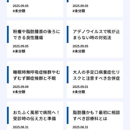
2025.09.05
2025.09.05
未分類
未分類
粉瘤や脂肪腫首の後ろに
アデノウイルスで咳が止
できる良性腫瘍
まらない時の対処法
2025.09.05
2025.09.05
未分類
未分類
睡眠時無呼吸症候群やむ
大人の手足口病重症化リ
ずむず脚症候群と不眠
スクと注意すべき合併症
2025.09.04
2025.09.01
未分類
未分類
おたふく風邪で病院へ！
脂肪腫かも？最初に相談
受診時の伝え方と準備
すべき診療科とは
2025.08.31
2025.08.31