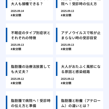
大人も接種できる？
院へ！受診時の伝え方
2025.09.14
2025.09.13
未分類
未分類
不眠症のタイプ別症状と
アデノウイルスで咳が止
それぞれの特徴
まらない時の受診目安
2025.09.13
2025.09.13
未分類
未分類
脂肪腫の治療法放置して
大人がおたふく風邪にな
も大丈夫？
る原因と感染経路
2025.09.12
2025.09.12
未分類
未分類
脂肪腫で病院へ！受診時
脂肪腫と粉瘤（アテロー
の伝え方と準備
ム）の違いとは？