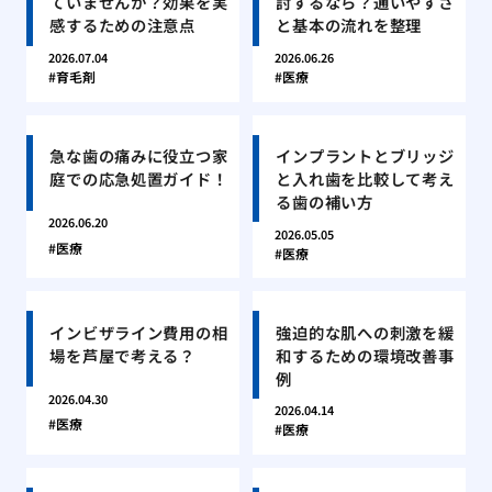
ていませんか？効果を実
討するなら？通いやすさ
感するための注意点
と基本の流れを整理
2026.07.04
2026.06.26
育毛剤
医療
急な歯の痛みに役立つ家
インプラントとブリッジ
庭での応急処置ガイド！
と入れ歯を比較して考え
る歯の補い方
2026.06.20
2026.05.05
医療
医療
インビザライン費用の相
強迫的な肌への刺激を緩
場を芦屋で考える？
和するための環境改善事
例
2026.04.30
2026.04.14
医療
医療