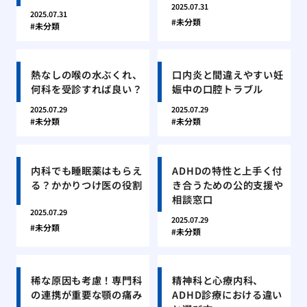
2025.07.31
2025.07.31
未分類
未分類
熱なしの喉の水ぶくれ、
口内炎と間違えやすい妊
何科を受診すれば良い？
娠中の口腔トラブル
2025.07.29
2025.07.29
未分類
未分類
内科でも睡眠薬はもらえ
ADHDの特性と上手く付
る？かかりつけ医の役割
き合うための公的支援や
相談窓口
2025.07.29
2025.07.29
未分類
未分類
稀な原因も考慮！専門科
精神科と心療内科、
の連携が重要な顎の痛み
ADHD診療における違い