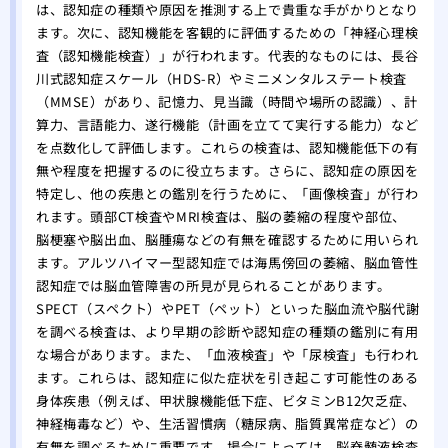
は、認知症の種類や原因を推測する上で貴重な手がかりとなり
ます。次に、認知機能を客観的に評価するための「神経心理検
査（認知機能検査）」が行われます。代表的なものには、長谷
川式認知症スケール（HDS-R）やミニメンタルステート検査
（MMSE）があり、記憶力、見当識（時間や場所の認識）、計
算力、言語能力、遂行機能（計画を立てて実行する能力）など
を点数化して評価します。これらの検査は、認知機能低下の有
無や程度を把握するのに役立ちます。さらに、認知症の原因を
特定し、他の疾患との鑑別を行うために、「画像検査」が行わ
れます。頭部CT検査やMRI検査は、脳の萎縮の程度や部位、
脳梗塞や脳出血、脳腫瘍などの有無を確認するために用いられ
ます。アルツハイマー型認知症では海馬傍回の萎縮、脳血管性
認知症では脳血管障害の所見が見られることがあります。
SPECT（スペクト）やPET（ペット）といった脳血流や脳代謝
を調べる検査は、より早期の診断や認知症の種類の鑑別に有用
な場合があります。また、「血液検査」や「尿検査」も行われ
ます。これらは、認知症に似た症状を引き起こす可能性のある
身体疾患（例えば、甲状腺機能低下症、ビタミンB12欠乏症、
神経梅毒など）や、生活習慣病（糖尿病、脂質異常症など）の
有無を調べるために重要です。場合によっては、脳脊髄液検査