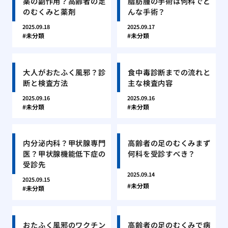
薬の副作用？高齢者の足
脂肪腫の手術は何科でど
のむくみと薬剤
んな手術？
2025.09.18
2025.09.17
未分類
未分類
大人がおたふく風邪？診
食中毒診断までの流れと
断と検査方法
主な検査内容
2025.09.16
2025.09.16
未分類
未分類
内分泌内科？甲状腺専門
高齢者の足のむくみまず
医？甲状腺機能低下症の
何科を受診すべき？
受診先
2025.09.14
2025.09.15
未分類
未分類
おたふく風邪のワクチン
高齢者の足のむくみで病