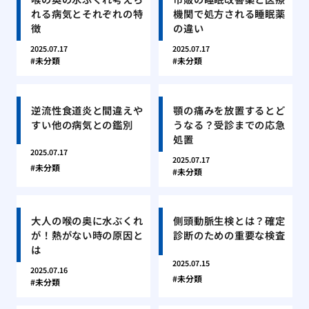
れる病気とそれぞれの特
機関で処方される睡眠薬
徴
の違い
2025.07.17
2025.07.17
未分類
未分類
逆流性食道炎と間違えや
顎の痛みを放置するとど
すい他の病気との鑑別
うなる？受診までの応急
処置
2025.07.17
2025.07.17
未分類
未分類
大人の喉の奥に水ぶくれ
側頭動脈生検とは？確定
が！熱がない時の原因と
診断のための重要な検査
は
2025.07.15
2025.07.16
未分類
未分類