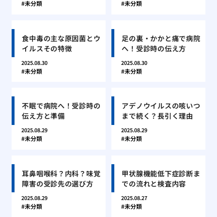
未分類
未分類
食中毒の主な原因菌とウ
足の裏・かかと痛で病院
イルスその特徴
へ！受診時の伝え方
2025.08.30
2025.08.30
未分類
未分類
不眠で病院へ！受診時の
アデノウイルスの咳いつ
伝え方と準備
まで続く？長引く理由
2025.08.29
2025.08.29
未分類
未分類
耳鼻咽喉科？内科？味覚
甲状腺機能低下症診断ま
障害の受診先の選び方
での流れと検査内容
2025.08.29
2025.08.27
未分類
未分類