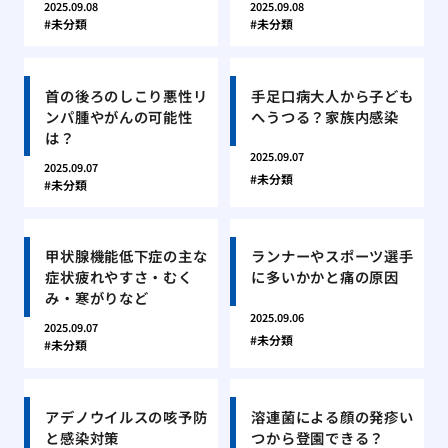
2025.09.08
2025.09.08
未分類
未分類
首の後ろのしこり悪性リ
手足口病大人から子ども
ンパ腫やがんの可能性
へうつる？家族内感染
は？
2025.09.07
2025.09.07
未分類
未分類
甲状腺機能低下症の主な
ランナーやスポーツ選手
症状疲れやすさ・むく
に多いかかと痛の原因
み・寒がりなど
2025.09.06
2025.09.07
未分類
未分類
アデノウイルスの咳予防
溶連菌による顔の発疹い
と感染対策
つから登園できる？