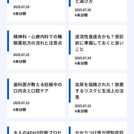
と選び方
2025.07.29
2025.07.28
未分類
未分類
精神科・心療内科での睡
逆流性食道炎かも？受診
眠薬処方の流れと注意点
前に準備しておくと良い
こと
2025.07.25
2025.07.24
未分類
未分類
歯科医が教える妊娠中の
血尿を指摘された！放置
口内炎と口腔ケア
するリスクと生活上の注
意
2025.07.23
2025.07.22
未分類
未分類
大人のADHD診断プロセ
かかりつけ医が認知症診