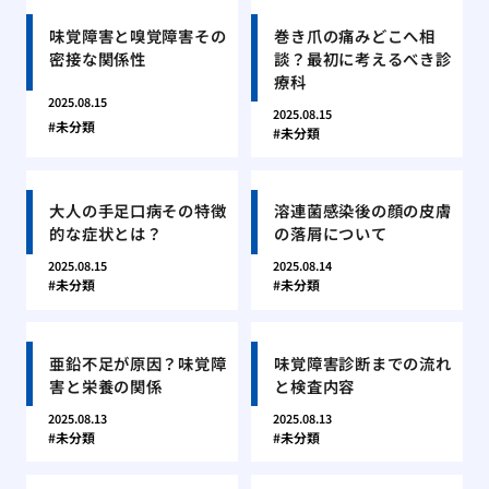
味覚障害と嗅覚障害その
巻き爪の痛みどこへ相
密接な関係性
談？最初に考えるべき診
療科
2025.08.15
2025.08.15
未分類
未分類
大人の手足口病その特徴
溶連菌感染後の顔の皮膚
的な症状とは？
の落屑について
2025.08.15
2025.08.14
未分類
未分類
亜鉛不足が原因？味覚障
味覚障害診断までの流れ
害と栄養の関係
と検査内容
2025.08.13
2025.08.13
未分類
未分類