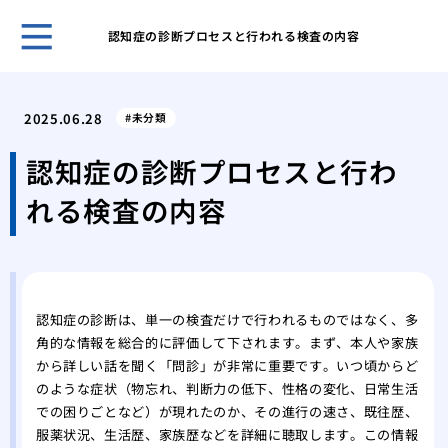
認知症の診断プロセスと行われる検査の内容
良い
ポイ
2025.06.28
未分類
トラ
通行
認知症の診断プロセスと行わ
開院
れる検査の内容
つの
頭皮
日曜
がか
姓が
認知症の診断は、単一の検査だけで行われるものではなく、多
録！
角的な情報を総合的に評価して下されます。まず、本人や家族
のも
から詳しい話を聞く「問診」が非常に重要です。いつ頃からど
のような症状（物忘れ、判断力の低下、性格の変化、日常生活
での困りごとなど）が現れたのか、その進行の速さ、既往歴、
服薬状況、生活歴、家族歴などを詳細に聴取します。この情報