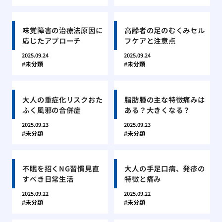
味覚障害の治療法原因に
高齢者の足のむくみセル
応じたアプローチ
フケアと注意点
2025.09.24
2025.09.24
未分類
未分類
大人の重症化リスクおた
脂肪腫の主な特徴痛みは
ふく風邪の合併症
ある？大きくなる？
2025.09.23
2025.09.23
未分類
未分類
不眠を招くNG習慣見直
大人の手足口病、発疹の
すべき日常生活
特徴と痛み
2025.09.22
2025.09.22
未分類
未分類