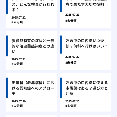
ス、どんな検査が行われ
療で果たす大切な役割
る？
2025.07.21
2025.07.22
未分類
未分類
猩紅熱特有の症状と一般
妊娠中の口内炎いつ受
的な溶連菌感染症との違
診？何科へ行けばいい？
い
2025.07.20
2025.07.21
未分類
未分類
老年科（老年病科）にお
妊娠中の口内炎に使える
ける認知症へのアプロー
市販薬はある？選び方と
チ
注意
2025.07.20
2025.07.20
未分類
未分類