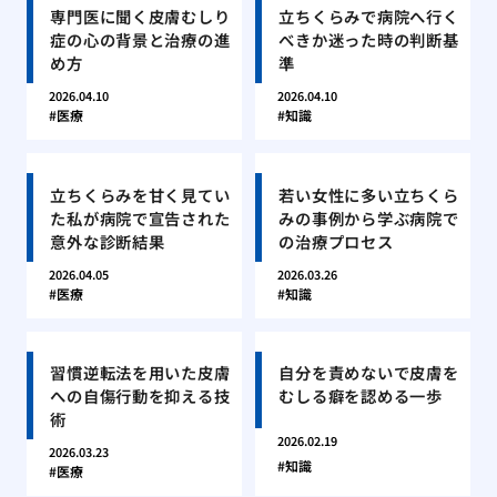
専門医に聞く皮膚むしり
立ちくらみで病院へ行く
症の心の背景と治療の進
べきか迷った時の判断基
め方
準
2026.04.10
2026.04.10
医療
知識
立ちくらみを甘く見てい
若い女性に多い立ちくら
た私が病院で宣告された
みの事例から学ぶ病院で
意外な診断結果
の治療プロセス
2026.04.05
2026.03.26
医療
知識
習慣逆転法を用いた皮膚
自分を責めないで皮膚を
への自傷行動を抑える技
むしる癖を認める一歩
術
2026.02.19
2026.03.23
知識
医療