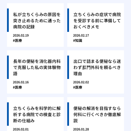
私が立ちくらみの原因を
立ちくらみの症状で病院
突き止めるために通った
を受診する前に準備して
病院の記録
おくべきメモ
2026.02.19
2026.02.17
医療
知識
長年の便秘を消化器内科
出口で詰まる便秘なら迷
で克服した私の実体験物
わず肛門外科を頼るべき
語
理由
2026.02.16
2026.02.02
医療
医療
立ちくらみを科学的に解
便秘の解消を目指すなら
析する病院での検査と診
何科に行くべきか徹底解
断の仕組み
説
2026.02.01
2026.01.28