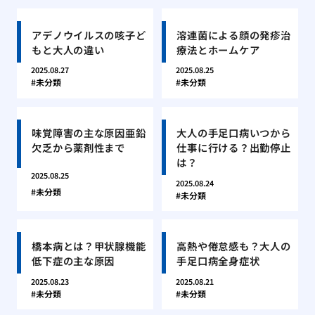
アデノウイルスの咳子ど
溶連菌による顔の発疹治
もと大人の違い
療法とホームケア
2025.08.27
2025.08.25
未分類
未分類
味覚障害の主な原因亜鉛
大人の手足口病いつから
欠乏から薬剤性まで
仕事に行ける？出勤停止
は？
2025.08.25
2025.08.24
未分類
未分類
橋本病とは？甲状腺機能
高熱や倦怠感も？大人の
低下症の主な原因
手足口病全身症状
2025.08.23
2025.08.21
未分類
未分類