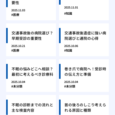
要性
2025.11.01
2025.11.03
知識
医療
交通事故後の病院選び？
交通事故後遺症に強い病
早期受診の重要性
院選びと通院の心得
2025.10.21
2025.10.06
医療
知識
不眠の悩みどこへ相談？
巻き爪で病院へ！受診時
最初に考えるべき診療科
の伝え方と準備
2025.10.04
2025.10.04
未分類
未分類
不眠の診断までの流れと
首の後ろのしこり考えら
主な検査内容
れる原因と種類