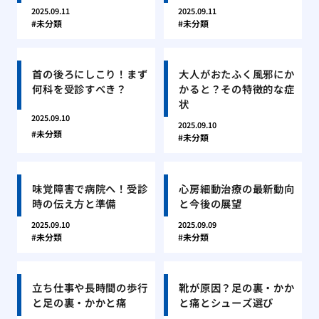
2025.09.11
2025.09.11
未分類
未分類
首の後ろにしこり！まず
大人がおたふく風邪にか
何科を受診すべき？
かると？その特徴的な症
状
2025.09.10
2025.09.10
未分類
未分類
味覚障害で病院へ！受診
心房細動治療の最新動向
時の伝え方と準備
と今後の展望
2025.09.10
2025.09.09
未分類
未分類
立ち仕事や長時間の歩行
靴が原因？足の裏・かか
と足の裏・かかと痛
と痛とシューズ選び