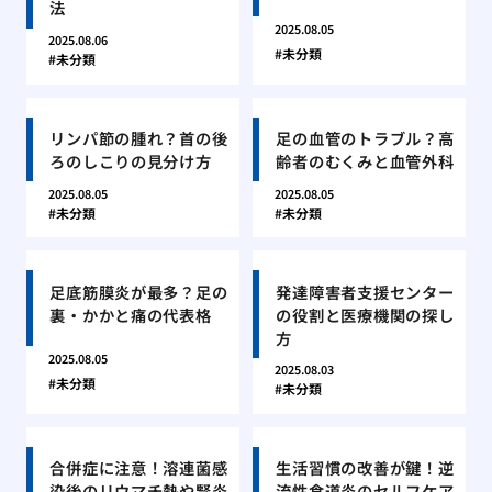
法
2025.08.05
2025.08.06
未分類
未分類
リンパ節の腫れ？首の後
足の血管のトラブル？高
ろのしこりの見分け方
齢者のむくみと血管外科
2025.08.05
2025.08.05
未分類
未分類
足底筋膜炎が最多？足の
発達障害者支援センター
裏・かかと痛の代表格
の役割と医療機関の探し
方
2025.08.05
2025.08.03
未分類
未分類
合併症に注意！溶連菌感
生活習慣の改善が鍵！逆
染後のリウマチ熱や腎炎
流性食道炎のセルフケア