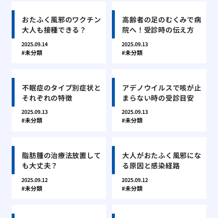
おたふく風邪のワクチン
高齢者の足のむくみで病
大人も接種できる？
院へ！受診時の伝え方
2025.09.14
2025.09.13
未分類
未分類
不眠症のタイプ別症状と
アデノウイルスで咳が止
それぞれの特徴
まらない時の受診目安
2025.09.13
2025.09.13
未分類
未分類
脂肪腫の治療法放置して
大人がおたふく風邪にな
も大丈夫？
る原因と感染経路
2025.09.12
2025.09.12
未分類
未分類