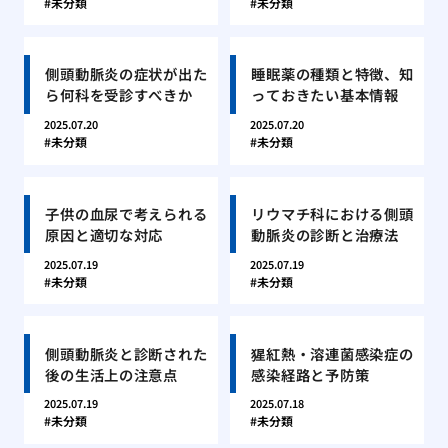
未分類
未分類
側頭動脈炎の症状が出た
睡眠薬の種類と特徴、知
ら何科を受診すべきか
っておきたい基本情報
2025.07.20
2025.07.20
未分類
未分類
子供の血尿で考えられる
リウマチ科における側頭
原因と適切な対応
動脈炎の診断と治療法
2025.07.19
2025.07.19
未分類
未分類
側頭動脈炎と診断された
猩紅熱・溶連菌感染症の
後の生活上の注意点
感染経路と予防策
2025.07.19
2025.07.18
未分類
未分類