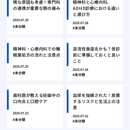
稀な原因も考慮！専門科
精神科と心療内科、
の連携が重要な顎の痛み
ADHD診療における違い
と選び方
2025.07.29
2025.07.28
未分類
未分類
精神科・心療内科での睡
逆流性食道炎かも？受診
眠薬処方の流れと注意点
前に準備しておくと良い
こと
2025.07.25
2025.07.24
未分類
未分類
歯科医が教える妊娠中の
血尿を指摘された！放置
口内炎と口腔ケア
するリスクと生活上の注
意
2025.07.23
2025.07.22
未分類
未分類