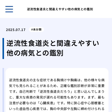
逆流性食道炎と間違えやすい他の病気との鑑別
良い
ポイ
2025.07.17
未分類
トラ
通行
逆流性食道炎と間違えやすい
開院
他の病気との鑑別
つの
頭皮
日曜
がか
姓が
逆流性食道炎の主な症状である胸焼けや胸痛は、他の様々な病
録！
気でも見られることがあるため、正確な鑑別診断が非常に重要
のも
です。自己判断で「逆流性食道炎だろう」と思い込んでしまう
と、重大な疾患の発見が遅れる可能性もあります。まず、最も
注意が必要なのは「心臓疾患」です。特に狭心症や心筋梗塞と
いった虚血性心疾患では、胸の中央部や左胸に締め付けられる