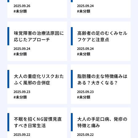
2025.09.26
2025.09.24
未分類
未分類
味覚障害の治療法原因に
高齢者の足のむくみセル
応じたアプローチ
フケアと注意点
2025.09.24
2025.09.24
未分類
未分類
大人の重症化リスクおた
脂肪腫の主な特徴痛みは
ふく風邪の合併症
ある？大きくなる？
2025.09.23
2025.09.23
未分類
未分類
不眠を招くNG習慣見直
大人の手足口病、発疹の
すべき日常生活
特徴と痛み
2025.09.22
2025.09.22