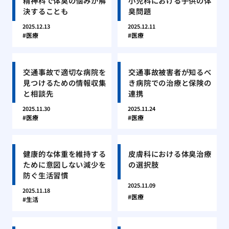
精神科で体臭の悩みが解
小児科における子供の体
決することも
臭問題
2025.12.13
2025.12.11
医療
医療
交通事故で適切な病院を
交通事故被害者が知るべ
見つけるための情報収集
き病院での治療と保険の
と相談先
連携
2025.11.30
2025.11.24
医療
医療
健康的な体重を維持する
皮膚科における体臭治療
ために意図しない減少を
の選択肢
防ぐ生活習慣
2025.11.09
2025.11.18
医療
生活