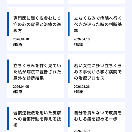
専門医に聞く皮膚むしり
立ちくらみで病院へ行く
症の心の背景と治療の進
べきか迷った時の判断基
め方
準
2026.04.10
2026.04.10
医療
知識
立ちくらみを甘く見てい
若い女性に多い立ちくら
た私が病院で宣告された
みの事例から学ぶ病院で
意外な診断結果
の治療プロセス
2026.04.05
2026.03.26
医療
知識
習慣逆転法を用いた皮膚
自分を責めないで皮膚を
への自傷行動を抑える技
むしる癖を認める一歩
術
2026.02.19