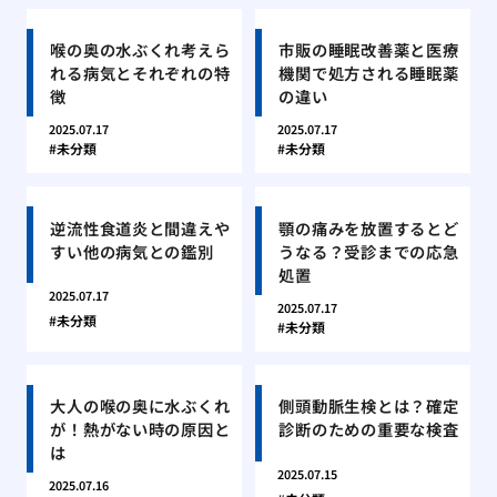
喉の奥の水ぶくれ考えら
市販の睡眠改善薬と医療
れる病気とそれぞれの特
機関で処方される睡眠薬
徴
の違い
2025.07.17
2025.07.17
未分類
未分類
逆流性食道炎と間違えや
顎の痛みを放置するとど
すい他の病気との鑑別
うなる？受診までの応急
処置
2025.07.17
2025.07.17
未分類
未分類
大人の喉の奥に水ぶくれ
側頭動脈生検とは？確定
が！熱がない時の原因と
診断のための重要な検査
は
2025.07.15
2025.07.16