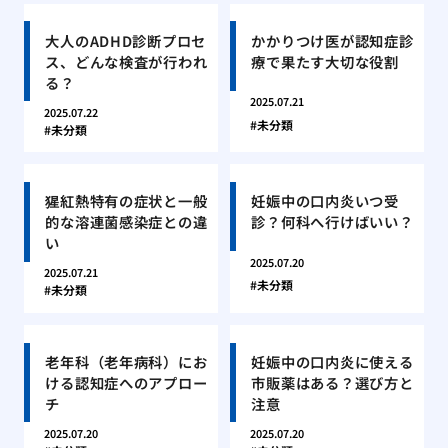
大人のADHD診断プロセ
かかりつけ医が認知症診
ス、どんな検査が行われ
療で果たす大切な役割
る？
2025.07.21
2025.07.22
未分類
未分類
猩紅熱特有の症状と一般
妊娠中の口内炎いつ受
的な溶連菌感染症との違
診？何科へ行けばいい？
い
2025.07.20
2025.07.21
未分類
未分類
老年科（老年病科）にお
妊娠中の口内炎に使える
ける認知症へのアプロー
市販薬はある？選び方と
チ
注意
2025.07.20
2025.07.20