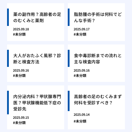
薬の副作用？高齢者の足
脂肪腫の手術は何科でど
のむくみと薬剤
んな手術？
2025.09.18
2025.09.17
未分類
未分類
大人がおたふく風邪？診
食中毒診断までの流れと
断と検査方法
主な検査内容
2025.09.16
2025.09.16
未分類
未分類
内分泌内科？甲状腺専門
高齢者の足のむくみまず
医？甲状腺機能低下症の
何科を受診すべき？
受診先
2025.09.14
2025.09.15
未分類
未分類