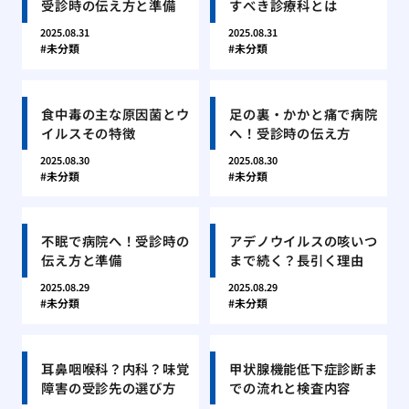
受診時の伝え方と準備
すべき診療科とは
2025.08.31
2025.08.31
未分類
未分類
食中毒の主な原因菌とウ
足の裏・かかと痛で病院
イルスその特徴
へ！受診時の伝え方
2025.08.30
2025.08.30
未分類
未分類
不眠で病院へ！受診時の
アデノウイルスの咳いつ
伝え方と準備
まで続く？長引く理由
2025.08.29
2025.08.29
未分類
未分類
耳鼻咽喉科？内科？味覚
甲状腺機能低下症診断ま
障害の受診先の選び方
での流れと検査内容