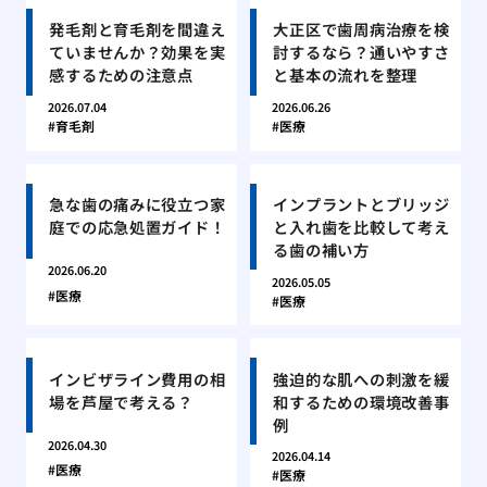
発毛剤と育毛剤を間違え
大正区で歯周病治療を検
ていませんか？効果を実
討するなら？通いやすさ
感するための注意点
と基本の流れを整理
2026.07.04
2026.06.26
育毛剤
医療
急な歯の痛みに役立つ家
インプラントとブリッジ
庭での応急処置ガイド！
と入れ歯を比較して考え
る歯の補い方
2026.06.20
2026.05.05
医療
医療
インビザライン費用の相
強迫的な肌への刺激を緩
場を芦屋で考える？
和するための環境改善事
例
2026.04.30
2026.04.14
医療
医療