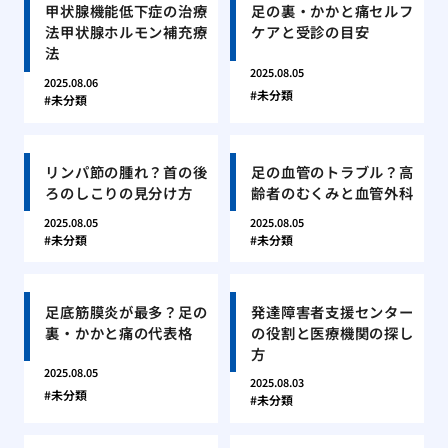
甲状腺機能低下症の治療
足の裏・かかと痛セルフ
法甲状腺ホルモン補充療
ケアと受診の目安
法
2025.08.05
2025.08.06
未分類
未分類
リンパ節の腫れ？首の後
足の血管のトラブル？高
ろのしこりの見分け方
齢者のむくみと血管外科
2025.08.05
2025.08.05
未分類
未分類
足底筋膜炎が最多？足の
発達障害者支援センター
裏・かかと痛の代表格
の役割と医療機関の探し
方
2025.08.05
2025.08.03
未分類
未分類