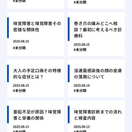
未分類
未分類
味覚障害と嗅覚障害その
巻き爪の痛みどこへ相
密接な関係性
談？最初に考えるべき診
療科
2025.08.15
2025.08.15
未分類
未分類
大人の手足口病その特徴
溶連菌感染後の顔の皮膚
的な症状とは？
の落屑について
2025.08.15
2025.08.14
未分類
未分類
亜鉛不足が原因？味覚障
味覚障害診断までの流れ
害と栄養の関係
と検査内容
2025.08.13
2025.08.13
未分類
未分類