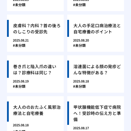
未分類
未分類
皮膚科？内科？首の後ろ
大人の手足口病治療法と
のしこりの受診先
自宅療養のポイント
2025.08.21
2025.08.20
未分類
未分類
巻き爪と陥入爪の違い
溶連菌による顔の発疹ど
は？診療科は同じ？
んな特徴がある？
2025.08.19
2025.08.18
未分類
未分類
大人ののおたふく風邪治
甲状腺機能低下症で病院
療法と自宅療養
へ！受診時の伝え方と準
備
2025.08.18
2025.08.17