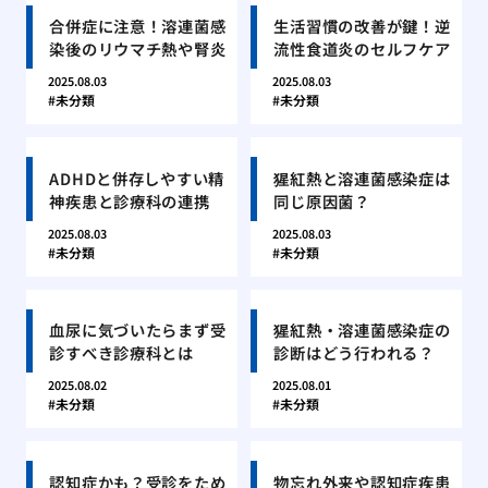
合併症に注意！溶連菌感
生活習慣の改善が鍵！逆
染後のリウマチ熱や腎炎
流性食道炎のセルフケア
2025.08.03
2025.08.03
未分類
未分類
ADHDと併存しやすい精
猩紅熱と溶連菌感染症は
神疾患と診療科の連携
同じ原因菌？
2025.08.03
2025.08.03
未分類
未分類
血尿に気づいたらまず受
猩紅熱・溶連菌感染症の
診すべき診療科とは
診断はどう行われる？
2025.08.02
2025.08.01
未分類
未分類
認知症かも？受診をため
物忘れ外来や認知症疾患