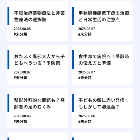
不眠治療薬物療法と非薬
甲状腺機能低下症の治療
物療法の選択肢
と日常生活の注意点
2025.08.08
2025.08.07
未分類
未分類
おたふく風邪大人から子
食中毒で病院へ！受診時
どもへうつる？予防策
の伝え方と準備
2025.08.07
2025.08.07
未分類
未分類
整形外科的な問題も？高
子どもの顔に赤い発疹！
齢者の足のむくみ
もしかして溶連菌？
2025.08.06
2025.08.06
未分類
未分類