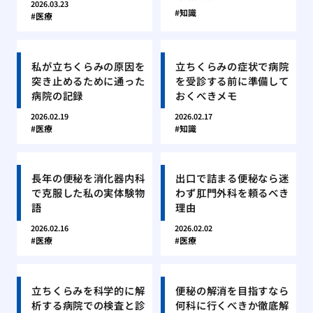
2026.03.23
知識
医療
私が立ちくらみの原因を
立ちくらみの症状で病院
突き止めるために通った
を受診する前に準備して
病院の記録
おくべきメモ
2026.02.19
2026.02.17
医療
知識
長年の便秘を消化器内科
出口で詰まる便秘なら迷
で克服した私の実体験物
わず肛門外科を頼るべき
語
理由
2026.02.16
2026.02.02
医療
医療
立ちくらみを科学的に解
便秘の解消を目指すなら
析する病院での検査と診
何科に行くべきか徹底解