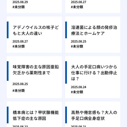
2025.08.29
2025.08.27
未分類
未分類
アデノウイルスの咳子ど
溶連菌による顔の発疹治
もと大人の違い
療法とホームケア
2025.08.27
2025.08.25
未分類
未分類
味覚障害の主な原因亜鉛
大人の手足口病いつから
欠乏から薬剤性まで
仕事に行ける？出勤停止
は？
2025.08.25
2025.08.24
未分類
未分類
橋本病とは？甲状腺機能
高熱や倦怠感も？大人の
低下症の主な原因
手足口病全身症状
2025.08.23
2025.08.21