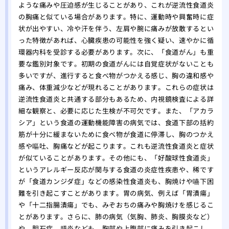
ような痛みや圧迫感が生じることがあり、これが逆流性食道炎
の胸痛と似ている場合があります。特に、運動時や興奮時に症
状が出やすい、冷や汗を伴う、左肩や腕に痛みが放散するとい
った特徴があれば、心臓疾患の可能性を強く疑い、速やかに循
環器内科を受診する必要があります。次に、「食道がん」も重
要な鑑別対象です。初期の食道がんには自覚症状がないことも
多いですが、進行すると食べ物がつかえる感じ、胸の違和感や
痛み、体重減少などが現れることがあります。これらの症状は
逆流性食道炎と共通する部分もあるため、内視鏡検査による詳
細な観察と、必要に応じた生検が不可欠です。また、「アカラ
シア」という食道の運動機能障害の病気では、食道下部の括約
筋が十分に緩まないために食べ物が食道に停滞し、胸のつかえ
感や嘔吐、胸痛などが起こります。これも逆流性食道炎と症状
が似ていることがあります。その他にも、「好酸球性食道炎」
というアレルギー反応が関与する食道の炎症性疾患や、稀です
が「食道カンジダ症」などの感染性食道炎も、胸焼けや嚥下困
難を引き起こすことがあります。胃の病気、例えば「胃潰瘍」
や「十二指腸潰瘍」でも、みぞおちの痛みや胸焼けを感じるこ
とがあります。さらに、肺の病気（気胸、肺炎、胸膜炎など）
や、胆石症、膵炎なども、胸部や上腹部に痛みを引き起こし、