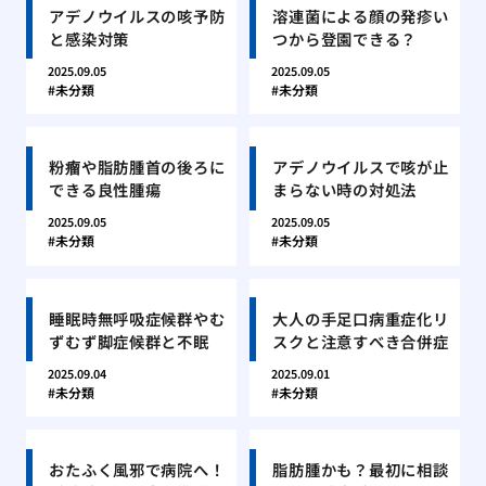
アデノウイルスの咳予防
溶連菌による顔の発疹い
と感染対策
つから登園できる？
2025.09.05
2025.09.05
未分類
未分類
粉瘤や脂肪腫首の後ろに
アデノウイルスで咳が止
できる良性腫瘍
まらない時の対処法
2025.09.05
2025.09.05
未分類
未分類
睡眠時無呼吸症候群やむ
大人の手足口病重症化リ
ずむず脚症候群と不眠
スクと注意すべき合併症
2025.09.04
2025.09.01
未分類
未分類
おたふく風邪で病院へ！
脂肪腫かも？最初に相談