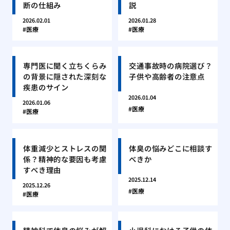
断の仕組み
説
2026.02.01
2026.01.28
医療
医療
専門医に聞く立ちくらみ
交通事故時の病院選び？
の背景に隠された深刻な
子供や高齢者の注意点
疾患のサイン
2026.01.04
2026.01.06
医療
医療
体重減少とストレスの関
体臭の悩みどこに相談す
係？精神的な要因も考慮
べきか
すべき理由
2025.12.14
2025.12.26
医療
医療