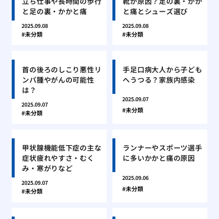
立ち仕事や長時間の歩行
靴が原因？足の裏・かか
と足の裏・かかと痛
と痛とシューズ選び
2025.09.08
2025.09.08
未分類
未分類
首の後ろのしこり悪性リ
手足口病大人から子ども
ンパ腫やがんの可能性
へうつる？家族内感染
は？
2025.09.07
2025.09.07
未分類
未分類
甲状腺機能低下症の主な
ランナーやスポーツ選手
症状疲れやすさ・むく
に多いかかと痛の原因
み・寒がりなど
2025.09.06
2025.09.07
未分類
未分類