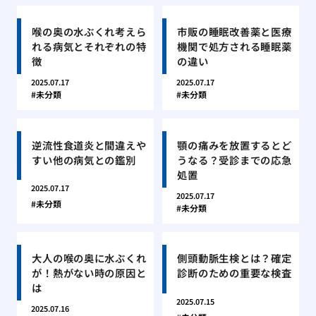
喉の奥の水ぶくれ考えら
市販の睡眠改善薬と医療
れる病気とそれぞれの特
機関で処方される睡眠薬
徴
の違い
2025.07.17
2025.07.17
未分類
未分類
逆流性食道炎と間違えや
顎の痛みを放置するとど
すい他の病気との鑑別
うなる？受診までの応急
処置
2025.07.17
2025.07.17
未分類
未分類
大人の喉の奥に水ぶくれ
側頭動脈生検とは？確定
が！熱がない時の原因と
診断のための重要な検査
は
2025.07.15
2025.07.16