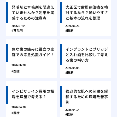
発毛剤と育毛剤を間違え
大正区で歯周病治療を検
ていませんか？効果を実
討するなら？通いやすさ
感するための注意点
と基本の流れを整理
2026.07.04
2026.06.26
育毛剤
医療
急な歯の痛みに役立つ家
インプラントとブリッジ
庭での応急処置ガイド！
と入れ歯を比較して考え
る歯の補い方
2026.06.20
2026.05.05
医療
医療
インビザライン費用の相
強迫的な肌への刺激を緩
場を芦屋で考える？
和するための環境改善事
例
2026.04.30
2026.04.14
医療
医療