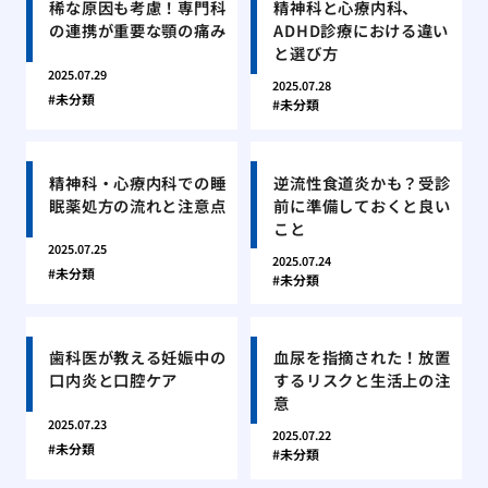
稀な原因も考慮！専門科
精神科と心療内科、
の連携が重要な顎の痛み
ADHD診療における違い
と選び方
2025.07.29
2025.07.28
未分類
未分類
精神科・心療内科での睡
逆流性食道炎かも？受診
眠薬処方の流れと注意点
前に準備しておくと良い
こと
2025.07.25
2025.07.24
未分類
未分類
歯科医が教える妊娠中の
血尿を指摘された！放置
口内炎と口腔ケア
するリスクと生活上の注
意
2025.07.23
2025.07.22
未分類
未分類