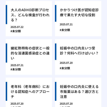
大人のADHD診断プロセ
かかりつけ医が認知症診
ス、どんな検査が行われ
療で果たす大切な役割
る？
2025.07.21
2025.07.22
未分類
未分類
猩紅熱特有の症状と一般
妊娠中の口内炎いつ受
的な溶連菌感染症との違
診？何科へ行けばいい？
い
2025.07.20
2025.07.21
未分類
未分類
老年科（老年病科）にお
妊娠中の口内炎に使える
ける認知症へのアプロー
市販薬はある？選び方と
チ
注意
2025.07.20
2025.07.20