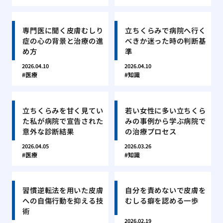
専門医に聞く皮膚むしり
立ちくらみで病院へ行く
症の心の背景と治療の進
べきか迷った時の判断基
め方
準
2026.04.10
2026.04.10
医療
知識
立ちくらみを甘く見てい
若い女性に多い立ちくら
た私が病院で宣告された
みの事例から学ぶ病院で
意外な診断結果
の治療プロセス
2026.04.05
2026.03.26
医療
知識
習慣逆転法を用いた皮膚
自分を責めないで皮膚を
への自傷行動を抑える技
むしる癖を認める一歩
術
2026.02.19