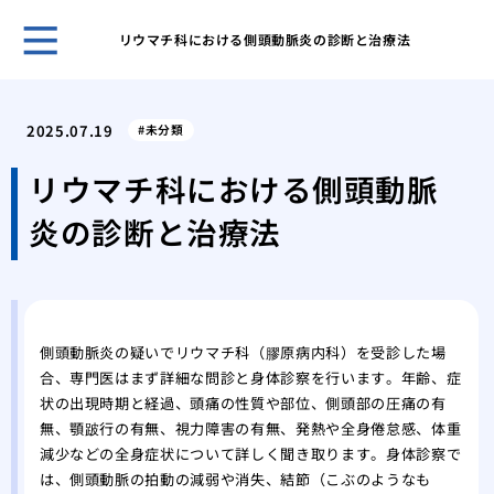
リウマチ科における側頭動脈炎の診断と治療法
良い
ポイ
2025.07.19
未分類
トラ
通行
リウマチ科における側頭動脈
開院
炎の診断と治療法
つの
頭皮
日曜
がか
姓が
側頭動脈炎の疑いでリウマチ科（膠原病内科）を受診した場
録！
合、専門医はまず詳細な問診と身体診察を行います。年齢、症
のも
状の出現時期と経過、頭痛の性質や部位、側頭部の圧痛の有
無、顎跛行の有無、視力障害の有無、発熱や全身倦怠感、体重
減少などの全身症状について詳しく聞き取ります。身体診察で
は、側頭動脈の拍動の減弱や消失、結節（こぶのようなも