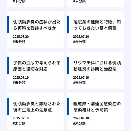
未分類
未分類
側頭動脈炎の症状が出た
睡眠薬の種類と特徴、知
ら何科を受診すべきか
っておきたい基本情報
2025.07.20
2025.07.20
未分類
未分類
子供の血尿で考えられる
リウマチ科における側頭
原因と適切な対応
動脈炎の診断と治療法
2025.07.19
2025.07.19
未分類
未分類
側頭動脈炎と診断された
猩紅熱・溶連菌感染症の
後の生活上の注意点
感染経路と予防策
2025.07.19
2025.07.18
未分類
未分類