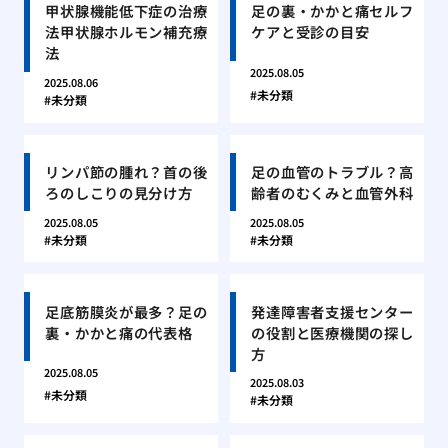
甲状腺機能低下症の治療
足の裏・かかと痛セルフ
法甲状腺ホルモン補充療
ケアと受診の目安
法
2025.08.05
2025.08.06
未分類
未分類
リンパ節の腫れ？首の後
足の血管のトラブル？高
ろのしこりの見分け方
齢者のむくみと血管外科
2025.08.05
2025.08.05
未分類
未分類
足底筋膜炎が最多？足の
発達障害者支援センター
裏・かかと痛の代表格
の役割と医療機関の探し
方
2025.08.05
2025.08.03
未分類
未分類