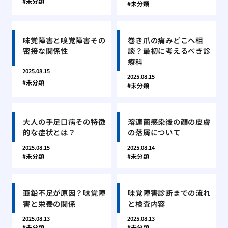
未分類
未分類
味覚障害と嗅覚障害その
巻き爪の痛みどこへ相
密接な関係性
談？最初に考えるべき診
療科
2025.08.15
2025.08.15
未分類
未分類
大人の手足口病その特徴
溶連菌感染後の顔の皮膚
的な症状とは？
の落屑について
2025.08.15
2025.08.14
未分類
未分類
亜鉛不足が原因？味覚障
味覚障害診断までの流れ
害と栄養の関係
と検査内容
2025.08.13
2025.08.13
未分類
未分類