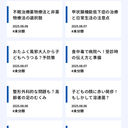
不眠治療薬物療法と非薬
甲状腺機能低下症の治療
物療法の選択肢
と日常生活の注意点
2025.08.08
2025.08.07
未分類
未分類
おたふく風邪大人から子
食中毒で病院へ！受診時
どもへうつる？予防策
の伝え方と準備
2025.08.07
2025.08.07
未分類
未分類
整形外科的な問題も？高
子どもの顔に赤い発疹！
齢者の足のむくみ
もしかして溶連菌？
2025.08.06
2025.08.06
未分類
未分類