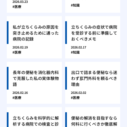
2026.03.23
知識
医療
私が立ちくらみの原因を
立ちくらみの症状で病院
突き止めるために通った
を受診する前に準備して
病院の記録
おくべきメモ
2026.02.19
2026.02.17
医療
知識
長年の便秘を消化器内科
出口で詰まる便秘なら迷
で克服した私の実体験物
わず肛門外科を頼るべき
語
理由
2026.02.16
2026.02.02
医療
医療
立ちくらみを科学的に解
便秘の解消を目指すなら
析する病院での検査と診
何科に行くべきか徹底解