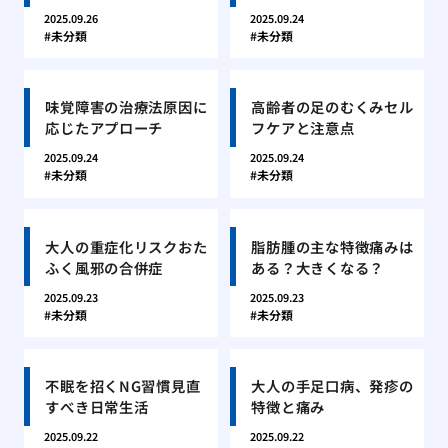
2025.09.26
2025.09.24
未分類
未分類
味覚障害の治療法原因に
高齢者の足のむくみセル
応じたアプローチ
フケアと注意点
2025.09.24
2025.09.24
未分類
未分類
大人の重症化リスクおた
脂肪腫の主な特徴痛みは
ふく風邪の合併症
ある？大きくなる？
2025.09.23
2025.09.23
未分類
未分類
不眠を招くNG習慣見直
大人の手足口病、発疹の
すべき日常生活
特徴と痛み
2025.09.22
2025.09.22