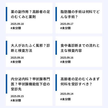
薬の副作用？高齢者の足
脂肪腫の手術は何科でど
のむくみと薬剤
んな手術？
2025.09.18
2025.09.17
未分類
未分類
大人がおたふく風邪？診
食中毒診断までの流れと
断と検査方法
主な検査内容
2025.09.16
2025.09.16
未分類
未分類
内分泌内科？甲状腺専門
高齢者の足のむくみまず
医？甲状腺機能低下症の
何科を受診すべき？
受診先
2025.09.14
2025.09.15
未分類
未分類