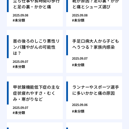
立ち仕事や長時間の歩行
靴が原因？足の裏・かか
と足の裏・かかと痛
と痛とシューズ選び
2025.09.08
2025.09.08
未分類
未分類
首の後ろのしこり悪性リ
手足口病大人から子ども
ンパ腫やがんの可能性
へうつる？家族内感染
は？
2025.09.07
2025.09.07
未分類
未分類
甲状腺機能低下症の主な
ランナーやスポーツ選手
症状疲れやすさ・むく
に多いかかと痛の原因
み・寒がりなど
2025.09.06
2025.09.07
未分類
未分類