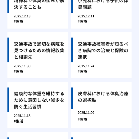
精神科で体臭の悩みが解
小児科における子供の体
決することも
臭問題
2025.12.13
2025.12.11
医療
医療
交通事故で適切な病院を
交通事故被害者が知るべ
見つけるための情報収集
き病院での治療と保険の
と相談先
連携
2025.11.30
2025.11.24
医療
医療
健康的な体重を維持する
皮膚科における体臭治療
ために意図しない減少を
の選択肢
防ぐ生活習慣
2025.11.09
2025.11.18
医療
生活