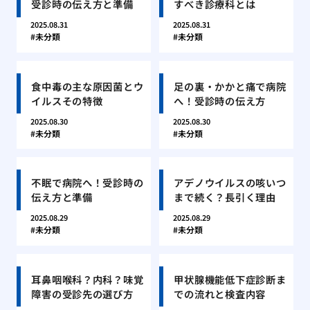
受診時の伝え方と準備
すべき診療科とは
2025.08.31
2025.08.31
未分類
未分類
食中毒の主な原因菌とウ
足の裏・かかと痛で病院
イルスその特徴
へ！受診時の伝え方
2025.08.30
2025.08.30
未分類
未分類
不眠で病院へ！受診時の
アデノウイルスの咳いつ
伝え方と準備
まで続く？長引く理由
2025.08.29
2025.08.29
未分類
未分類
耳鼻咽喉科？内科？味覚
甲状腺機能低下症診断ま
障害の受診先の選び方
での流れと検査内容