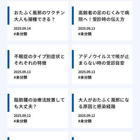
おたふく風邪のワクチン
高齢者の足のむくみで病
大人も接種できる？
院へ！受診時の伝え方
2025.09.14
2025.09.13
未分類
未分類
不眠症のタイプ別症状と
アデノウイルスで咳が止
それぞれの特徴
まらない時の受診目安
2025.09.13
2025.09.13
未分類
未分類
脂肪腫の治療法放置して
大人がおたふく風邪にな
も大丈夫？
る原因と感染経路
2025.09.12
2025.09.12
未分類
未分類