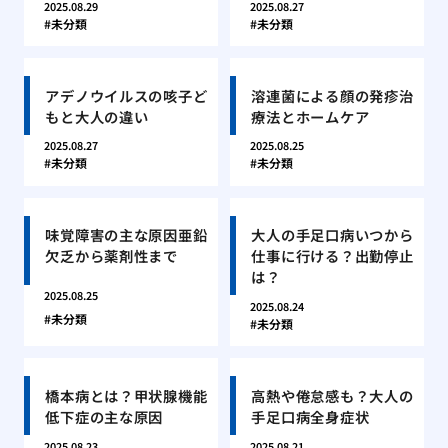
2025.08.29
2025.08.27
未分類
未分類
アデノウイルスの咳子ど
溶連菌による顔の発疹治
もと大人の違い
療法とホームケア
2025.08.27
2025.08.25
未分類
未分類
味覚障害の主な原因亜鉛
大人の手足口病いつから
欠乏から薬剤性まで
仕事に行ける？出勤停止
は？
2025.08.25
2025.08.24
未分類
未分類
橋本病とは？甲状腺機能
高熱や倦怠感も？大人の
低下症の主な原因
手足口病全身症状
2025.08.23
2025.08.21