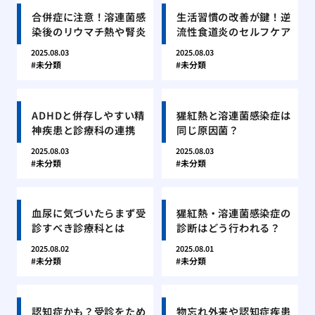
合併症に注意！溶連菌感
生活習慣の改善が鍵！逆
染後のリウマチ熱や腎炎
流性食道炎のセルフケア
2025.08.03
2025.08.03
未分類
未分類
ADHDと併存しやすい精
猩紅熱と溶連菌感染症は
神疾患と診療科の連携
同じ原因菌？
2025.08.03
2025.08.03
未分類
未分類
血尿に気づいたらまず受
猩紅熱・溶連菌感染症の
診すべき診療科とは
診断はどう行われる？
2025.08.02
2025.08.01
未分類
未分類
認知症かも？受診をため
物忘れ外来や認知症疾患