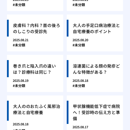
未分類
未分類
皮膚科？内科？首の後ろ
大人の手足口病治療法と
のしこりの受診先
自宅療養のポイント
2025.08.21
2025.08.20
未分類
未分類
巻き爪と陥入爪の違い
溶連菌による顔の発疹ど
は？診療科は同じ？
んな特徴がある？
2025.08.19
2025.08.18
未分類
未分類
大人ののおたふく風邪治
甲状腺機能低下症で病院
療法と自宅療養
へ！受診時の伝え方と準
備
2025.08.18
2025.08.17