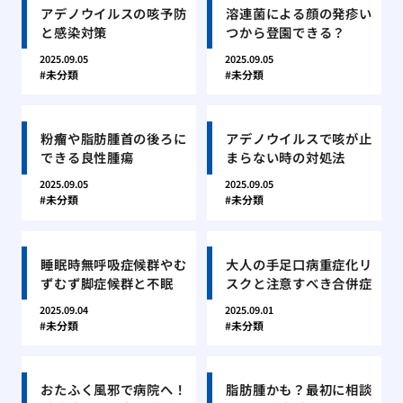
アデノウイルスの咳予防
溶連菌による顔の発疹い
と感染対策
つから登園できる？
2025.09.05
2025.09.05
未分類
未分類
粉瘤や脂肪腫首の後ろに
アデノウイルスで咳が止
できる良性腫瘍
まらない時の対処法
2025.09.05
2025.09.05
未分類
未分類
睡眠時無呼吸症候群やむ
大人の手足口病重症化リ
ずむず脚症候群と不眠
スクと注意すべき合併症
2025.09.04
2025.09.01
未分類
未分類
おたふく風邪で病院へ！
脂肪腫かも？最初に相談