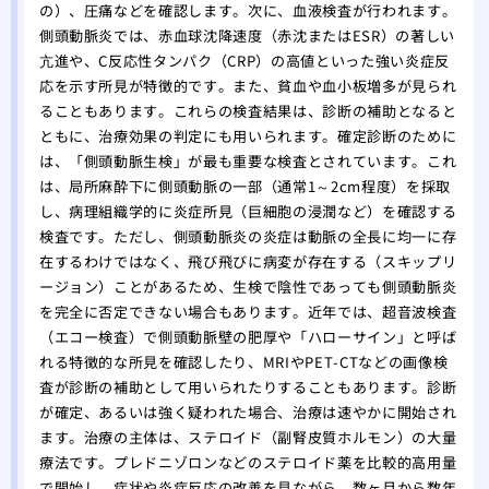
の）、圧痛などを確認します。次に、血液検査が行われます。
側頭動脈炎では、赤血球沈降速度（赤沈またはESR）の著しい
亢進や、C反応性タンパク（CRP）の高値といった強い炎症反
応を示す所見が特徴的です。また、貧血や血小板増多が見られ
ることもあります。これらの検査結果は、診断の補助となると
ともに、治療効果の判定にも用いられます。確定診断のために
は、「側頭動脈生検」が最も重要な検査とされています。これ
は、局所麻酔下に側頭動脈の一部（通常1～2cm程度）を採取
し、病理組織学的に炎症所見（巨細胞の浸潤など）を確認する
検査です。ただし、側頭動脈炎の炎症は動脈の全長に均一に存
在するわけではなく、飛び飛びに病変が存在する（スキップリ
ージョン）ことがあるため、生検で陰性であっても側頭動脈炎
を完全に否定できない場合もあります。近年では、超音波検査
（エコー検査）で側頭動脈壁の肥厚や「ハローサイン」と呼ば
れる特徴的な所見を確認したり、MRIやPET-CTなどの画像検
査が診断の補助として用いられたりすることもあります。診断
が確定、あるいは強く疑われた場合、治療は速やかに開始され
ます。治療の主体は、ステロイド（副腎皮質ホルモン）の大量
療法です。プレドニゾロンなどのステロイド薬を比較的高用量
で開始し、症状や炎症反応の改善を見ながら、数ヶ月から数年