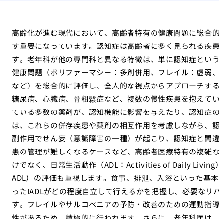
高齢化が進む現代において、高齢者特有の健康問題に総合
す重要になっています。認知症は高齢者に多く見られる疾
す。老年科が他の専門科と異なる特徴は、単に認知症とい
健康問題（ポリファーマシー：多剤併用、フレイル：虚弱
など）を総合的に評価し、全人的な視点からアプローチす
糖尿病、心臓病、骨粗鬆症など、複数の慢性疾患を抱えて
ている多数の薬剤が、認知機能に影響を与えたり、認知症
は、これらの併存疾患や薬剤の相互作用を考慮しながら、
副作用でせん妄（意識障害の一種）が起こり、認知症と間
患の管理が難しくなるケースなど、高齢者医療特有の複雑
けでなく、日常生活動作（ADL：Activities of Daily Liv
ADL）の評価も重視します。食事、排泄、入浴といった基本
ったIADLがどの程度自立して行えるかを把握し、必要な
す。フレイルやサルコペニアの予防・改善のための運動指
性があるため、積極的に行われます。さらに、老年科医は、