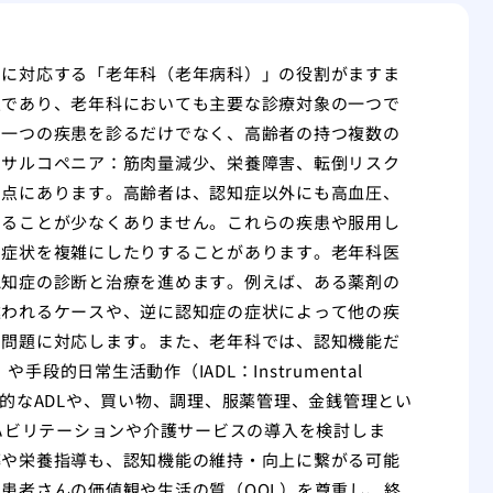
的に対応する「老年科（老年病科）」の役割がますま
患であり、老年科においても主要な診療対象の一つで
う一つの疾患を診るだけでなく、高齢者の持つ複数の
、サルコペニア：筋肉量減少、栄養障害、転倒リスク
る点にあります。高齢者は、認知症以外にも高血圧、
いることが少なくありません。これらの疾患や服用し
の症状を複雑にしたりすることがあります。老年科医
認知症の診断と治療を進めます。例えば、ある薬剤の
違われるケースや、逆に認知症の症状によって他の疾
な問題に対応します。また、老年科では、認知機能だ
ing）や手段的日常生活動作（IADL：Instrumental
的なADLや、買い物、調理、服薬管理、金銭管理とい
リハビリテーションや介護サービスの導入を検討しま
導や栄養指導も、認知機能の維持・向上に繋がる可能
患者さんの価値観や生活の質（QOL）を尊重し、終