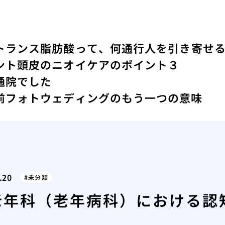
トランス脂肪酸って、何
通行人を引き寄せ
ント
頭皮のニオイケアのポイント３
通院でした
前フォトウェディングのもう一つの意味
.20
未分類
老年科（老年病科）における認