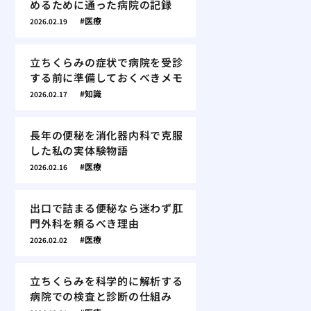
めるために通った病院の記録
医療
2026.02.19
立ちくらみの症状で病院を受診
する前に準備しておくべきメモ
知識
2026.02.17
長年の便秘を消化器内科で克服
した私の実体験物語
医療
2026.02.16
出口で詰まる便秘なら迷わず肛
門外科を頼るべき理由
医療
2026.02.02
立ちくらみを科学的に解析する
病院での検査と診断の仕組み