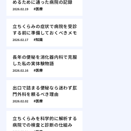
めるために通った病院の記録
医療
2026.02.19
立ちくらみの症状で病院を受診
する前に準備しておくべきメモ
知識
2026.02.17
長年の便秘を消化器内科で克服
した私の実体験物語
医療
2026.02.16
出口で詰まる便秘なら迷わず肛
門外科を頼るべき理由
医療
2026.02.02
立ちくらみを科学的に解析する
病院での検査と診断の仕組み