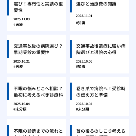
選び！専門性と実績の重
選びと治療費の知識
要性
2025.11.01
2025.11.03
知識
医療
交通事故後の病院選び？
交通事故後遺症に強い病
早期受診の重要性
院選びと通院の心得
2025.10.21
2025.10.06
医療
知識
不眠の悩みどこへ相談？
巻き爪で病院へ！受診時
最初に考えるべき診療科
の伝え方と準備
2025.10.04
2025.10.04
未分類
未分類
不眠の診断までの流れと
首の後ろのしこり考えら