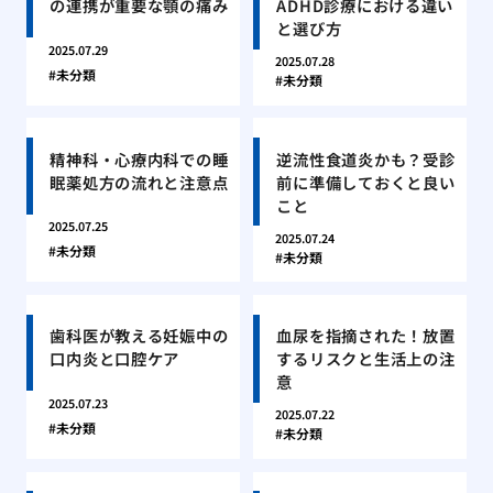
の連携が重要な顎の痛み
ADHD診療における違い
と選び方
2025.07.29
2025.07.28
未分類
未分類
精神科・心療内科での睡
逆流性食道炎かも？受診
眠薬処方の流れと注意点
前に準備しておくと良い
こと
2025.07.25
2025.07.24
未分類
未分類
歯科医が教える妊娠中の
血尿を指摘された！放置
口内炎と口腔ケア
するリスクと生活上の注
意
2025.07.23
2025.07.22
未分類
未分類