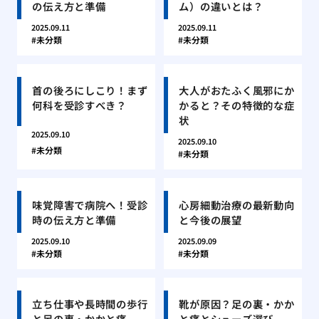
の伝え方と準備
ム）の違いとは？
2025.09.11
2025.09.11
未分類
未分類
首の後ろにしこり！まず
大人がおたふく風邪にか
何科を受診すべき？
かると？その特徴的な症
状
2025.09.10
2025.09.10
未分類
未分類
味覚障害で病院へ！受診
心房細動治療の最新動向
時の伝え方と準備
と今後の展望
2025.09.10
2025.09.09
未分類
未分類
立ち仕事や長時間の歩行
靴が原因？足の裏・かか
と足の裏・かかと痛
と痛とシューズ選び