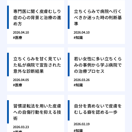
専門医に聞く皮膚むしり
立ちくらみで病院へ行く
症の心の背景と治療の進
べきか迷った時の判断基
め方
準
2026.04.10
2026.04.10
医療
知識
立ちくらみを甘く見てい
若い女性に多い立ちくら
た私が病院で宣告された
みの事例から学ぶ病院で
意外な診断結果
の治療プロセス
2026.04.05
2026.03.26
医療
知識
習慣逆転法を用いた皮膚
自分を責めないで皮膚を
への自傷行動を抑える技
むしる癖を認める一歩
術
2026.02.19
2026.03.23
知識
医療