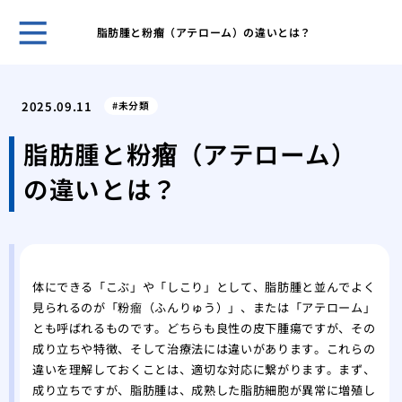
脂肪腫と粉瘤（アテローム）の違いとは？
良い
ポイ
2025.09.11
未分類
トラ
通行
脂肪腫と粉瘤（アテローム）
開院
の違いとは？
つの
頭皮
日曜
がか
姓が
体にできる「こぶ」や「しこり」として、脂肪腫と並んでよく
録！
見られるのが「粉瘤（ふんりゅう）」、または「アテローム」
のも
とも呼ばれるものです。どちらも良性の皮下腫瘍ですが、その
成り立ちや特徴、そして治療法には違いがあります。これらの
違いを理解しておくことは、適切な対応に繋がります。まず、
成り立ちですが、脂肪腫は、成熟した脂肪細胞が異常に増殖し