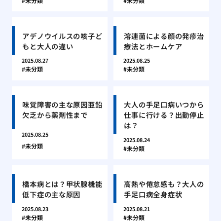
未分類
未分類
アデノウイルスの咳子ど
溶連菌による顔の発疹治
もと大人の違い
療法とホームケア
2025.08.27
2025.08.25
未分類
未分類
味覚障害の主な原因亜鉛
大人の手足口病いつから
欠乏から薬剤性まで
仕事に行ける？出勤停止
は？
2025.08.25
2025.08.24
未分類
未分類
橋本病とは？甲状腺機能
高熱や倦怠感も？大人の
低下症の主な原因
手足口病全身症状
2025.08.23
2025.08.21
未分類
未分類