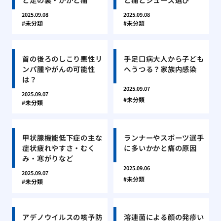
2025.09.08
2025.09.08
未分類
未分類
首の後ろのしこり悪性リ
手足口病大人から子ども
ンパ腫やがんの可能性
へうつる？家族内感染
は？
2025.09.07
2025.09.07
未分類
未分類
甲状腺機能低下症の主な
ランナーやスポーツ選手
症状疲れやすさ・むく
に多いかかと痛の原因
み・寒がりなど
2025.09.06
2025.09.07
未分類
未分類
アデノウイルスの咳予防
溶連菌による顔の発疹い