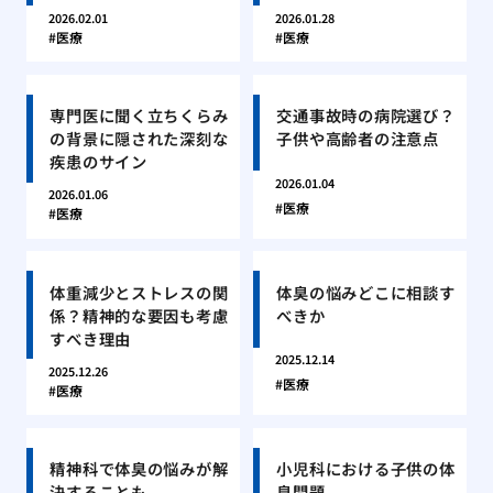
2026.02.01
2026.01.28
医療
医療
専門医に聞く立ちくらみ
交通事故時の病院選び？
の背景に隠された深刻な
子供や高齢者の注意点
疾患のサイン
2026.01.04
2026.01.06
医療
医療
体重減少とストレスの関
体臭の悩みどこに相談す
係？精神的な要因も考慮
べきか
すべき理由
2025.12.14
2025.12.26
医療
医療
精神科で体臭の悩みが解
小児科における子供の体
決することも
臭問題