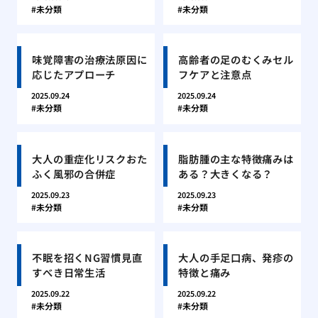
未分類
未分類
味覚障害の治療法原因に
高齢者の足のむくみセル
応じたアプローチ
フケアと注意点
2025.09.24
2025.09.24
未分類
未分類
大人の重症化リスクおた
脂肪腫の主な特徴痛みは
ふく風邪の合併症
ある？大きくなる？
2025.09.23
2025.09.23
未分類
未分類
不眠を招くNG習慣見直
大人の手足口病、発疹の
すべき日常生活
特徴と痛み
2025.09.22
2025.09.22
未分類
未分類