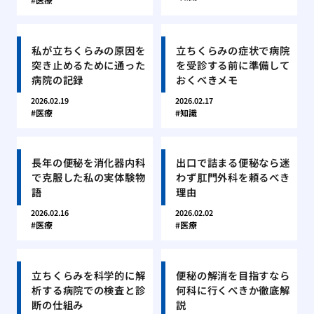
私が立ちくらみの原因を
立ちくらみの症状で病院
突き止めるために通った
を受診する前に準備して
病院の記録
おくべきメモ
2026.02.19
2026.02.17
医療
知識
長年の便秘を消化器内科
出口で詰まる便秘なら迷
で克服した私の実体験物
わず肛門外科を頼るべき
語
理由
2026.02.16
2026.02.02
医療
医療
立ちくらみを科学的に解
便秘の解消を目指すなら
析する病院での検査と診
何科に行くべきか徹底解
断の仕組み
説