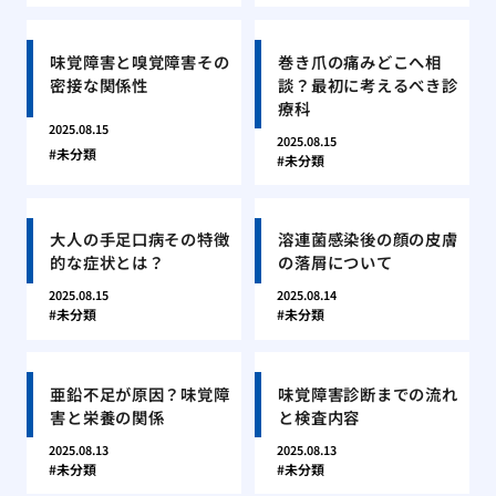
味覚障害と嗅覚障害その
巻き爪の痛みどこへ相
密接な関係性
談？最初に考えるべき診
療科
2025.08.15
2025.08.15
未分類
未分類
大人の手足口病その特徴
溶連菌感染後の顔の皮膚
的な症状とは？
の落屑について
2025.08.15
2025.08.14
未分類
未分類
亜鉛不足が原因？味覚障
味覚障害診断までの流れ
害と栄養の関係
と検査内容
2025.08.13
2025.08.13
未分類
未分類