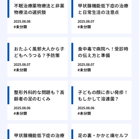
不眠治療薬物療法と非薬
甲状腺機能低下症の治療
物療法の選択肢
と日常生活の注意点
2025.08.08
2025.08.07
未分類
未分類
おたふく風邪大人から子
食中毒で病院へ！受診時
どもへうつる？予防策
の伝え方と準備
2025.08.07
2025.08.07
未分類
未分類
整形外科的な問題も？高
子どもの顔に赤い発疹！
齢者の足のむくみ
もしかして溶連菌？
2025.08.06
2025.08.06
未分類
未分類
甲状腺機能低下症の治療
足の裏・かかと痛セルフ