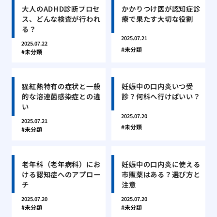
大人のADHD診断プロセ
かかりつけ医が認知症診
ス、どんな検査が行われ
療で果たす大切な役割
る？
2025.07.21
2025.07.22
未分類
未分類
猩紅熱特有の症状と一般
妊娠中の口内炎いつ受
的な溶連菌感染症との違
診？何科へ行けばいい？
い
2025.07.20
2025.07.21
未分類
未分類
老年科（老年病科）にお
妊娠中の口内炎に使える
ける認知症へのアプロー
市販薬はある？選び方と
チ
注意
2025.07.20
2025.07.20
未分類
未分類