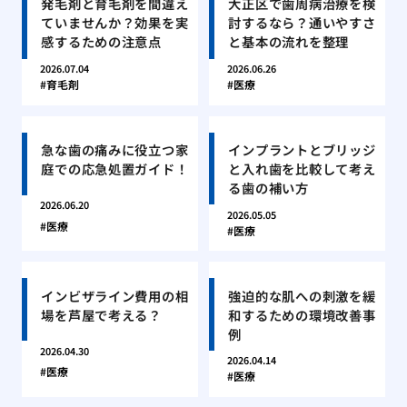
発毛剤と育毛剤を間違え
大正区で歯周病治療を検
ていませんか？効果を実
討するなら？通いやすさ
感するための注意点
と基本の流れを整理
2026.07.04
2026.06.26
育毛剤
医療
急な歯の痛みに役立つ家
インプラントとブリッジ
庭での応急処置ガイド！
と入れ歯を比較して考え
る歯の補い方
2026.06.20
2026.05.05
医療
医療
インビザライン費用の相
強迫的な肌への刺激を緩
場を芦屋で考える？
和するための環境改善事
例
2026.04.30
2026.04.14
医療
医療