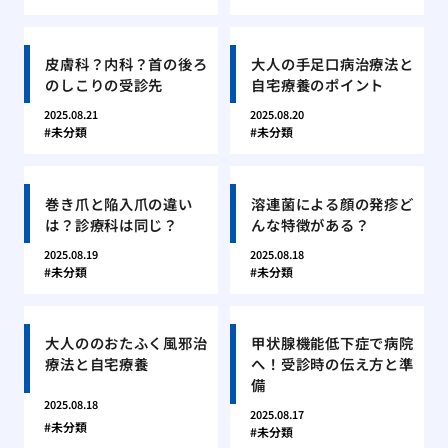
皮膚科？内科？首の後ろ
大人の手足口病治療法と
のしこりの受診先
自宅療養のポイント
2025.08.21
2025.08.20
未分類
未分類
巻き爪と陥入爪の違い
溶連菌による顔の発疹ど
は？診療科は同じ？
んな特徴がある？
2025.08.19
2025.08.18
未分類
未分類
大人ののおたふく風邪治
甲状腺機能低下症で病院
療法と自宅療養
へ！受診時の伝え方と準
備
2025.08.18
2025.08.17
未分類
未分類