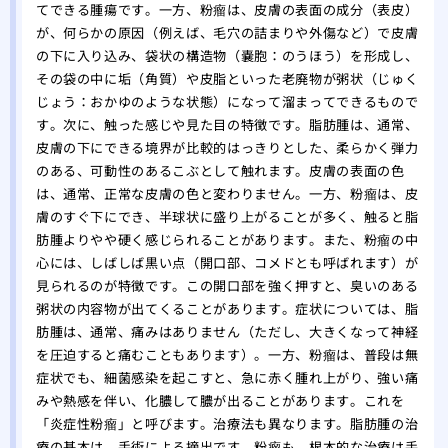
てできる腫瘍です。一方、粉瘤は、皮膚の表面の成分（表皮）
が、何らかの原因（例えば、毛穴の詰まりや外傷など）で皮膚
の下に入り込み、袋状の構造物（嚢胞：のうほう）を形成し、
その袋の中に垢（角質）や皮脂といった老廃物が粥状（じゅく
じょう：おかゆのような状態）になって溜まってできるもので
す。次に、触った感じや見た目の特徴です。脂肪腫は、通常、
皮膚の下にできる境界が比較的はっきりとした、柔らかく弾力
のある、可動性のあるこぶとして触れます。皮膚の表面の色
は、通常、正常な皮膚の色と変わりません。一方、粉瘤は、皮
膚のすぐ下にでき、半球状に盛り上がることが多く、触ると脂
肪腫よりやや硬く感じられることがあります。また、粉瘤の中
心には、しばしば黒い点（開口部、コメドとも呼ばれます）が
見られるのが特徴です。この開口部を強く押すと、臭いのある
粥状の内容物が出てくることがあります。症状については、脂
肪腫は、通常、痛みはありません（ただし、大きくなって神経
を圧迫すると痛むこともあります）。一方、粉瘤は、普段は無
症状でも、細菌感染を起こすと、急に赤く腫れ上がり、強い痛
みや熱感を伴い、化膿して膿が出ることがあります。これを
「炎症性粉瘤」と呼びます。治療法も異なります。脂肪腫の治
療の基本は、手術による摘出です。粉瘤も、根本的な治療は手