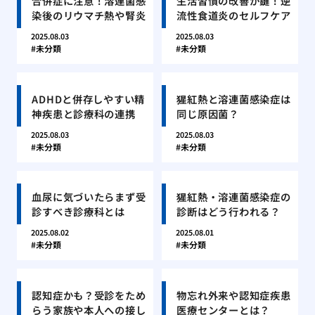
合併症に注意！溶連菌感
生活習慣の改善が鍵！逆
染後のリウマチ熱や腎炎
流性食道炎のセルフケア
2025.08.03
2025.08.03
未分類
未分類
ADHDと併存しやすい精
猩紅熱と溶連菌感染症は
神疾患と診療科の連携
同じ原因菌？
2025.08.03
2025.08.03
未分類
未分類
血尿に気づいたらまず受
猩紅熱・溶連菌感染症の
診すべき診療科とは
診断はどう行われる？
2025.08.02
2025.08.01
未分類
未分類
認知症かも？受診をため
物忘れ外来や認知症疾患
らう家族や本人への接し
医療センターとは？