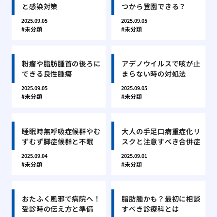
と感染対策
つから登園できる？
2025.09.05
2025.09.05
未分類
未分類
粉瘤や脂肪腫首の後ろに
アデノウイルスで咳が止
できる良性腫瘍
まらない時の対処法
2025.09.05
2025.09.05
未分類
未分類
睡眠時無呼吸症候群やむ
大人の手足口病重症化リ
ずむず脚症候群と不眠
スクと注意すべき合併症
2025.09.04
2025.09.01
未分類
未分類
おたふく風邪で病院へ！
脂肪腫かも？最初に相談
受診時の伝え方と準備
すべき診療科とは