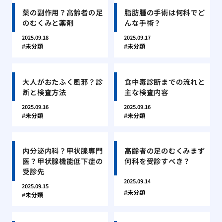
薬の副作用？高齢者の足
脂肪腫の手術は何科でど
のむくみと薬剤
んな手術？
2025.09.18
2025.09.17
未分類
未分類
大人がおたふく風邪？診
食中毒診断までの流れと
断と検査方法
主な検査内容
2025.09.16
2025.09.16
未分類
未分類
内分泌内科？甲状腺専門
高齢者の足のむくみまず
医？甲状腺機能低下症の
何科を受診すべき？
受診先
2025.09.14
2025.09.15
未分類
未分類