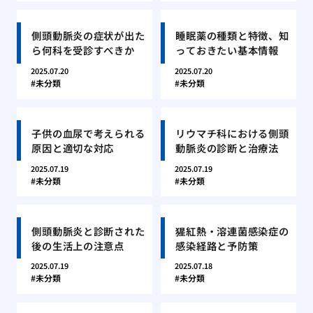
側頭動脈炎の症状が出た
睡眠薬の種類と特徴、知
ら何科を受診すべきか
っておきたい基本情報
2025.07.20
2025.07.20
未分類
未分類
子供の血尿で考えられる
リウマチ科における側頭
原因と適切な対応
動脈炎の診断と治療法
2025.07.19
2025.07.19
未分類
未分類
側頭動脈炎と診断された
猩紅熱・溶連菌感染症の
後の生活上の注意点
感染経路と予防策
2025.07.19
2025.07.18
未分類
未分類