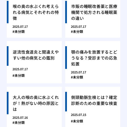
喉の奥の水ぶくれ考えら
市販の睡眠改善薬と医療
れる病気とそれぞれの特
機関で処方される睡眠薬
徴
の違い
2025.07.17
2025.07.17
未分類
未分類
逆流性食道炎と間違えや
顎の痛みを放置するとど
すい他の病気との鑑別
うなる？受診までの応急
処置
2025.07.17
2025.07.17
未分類
未分類
大人の喉の奥に水ぶくれ
側頭動脈生検とは？確定
が！熱がない時の原因と
診断のための重要な検査
は
2025.07.15
2025.07.16
未分類
未分類